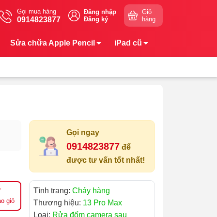
Gọi mua hàng
Đăng nhập
Giỏ
0914823877
Đăng ký
hàng
Sửa chữa Apple Pencil
iPad cũ
Gọi ngay
0914823877
để
được tư vấn tốt nhất!
Tình trạng:
Cháy hàng
o giỏ
Thương hiệu:
13 Pro Max
Loại:
Rửa đốm camera sau