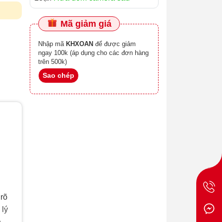
Mã giảm giá
Nhập mã
KHXOAN
để được giảm
ngay 100k (áp dụng cho các đơn hàng
trên 500k)
Sao chép
rõ
 lý
.