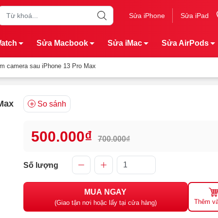
Sửa iPhone
Sửa iPad
Watch
Sửa Macbook
Sửa iMac
Sửa AirPods
m camera sau iPhone 13 Pro Max
Max
So sánh
500.000₫
700.000₫
Số lượng
MUA NGAY
Thêm và
(Giao tận nơi hoặc lấy tại cửa hàng)