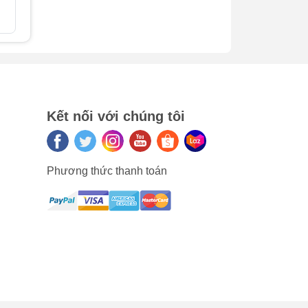
200.000₫
So sánh
So sán
Kết nối với chúng tôi
iện
n
Phương thức thanh toán
âm
các