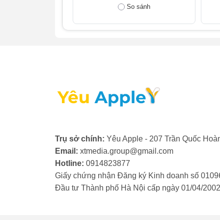
mốc bên trong đang làm khúc xạ ánh sáng s
So sánh
iPhone 13 Pro Max từ chuyên gia. Việc rử
2. Nguyên nhân gây đốm mờ c
Có nhiều yếu tố khách quan và chủ quan có
rửa đốm camera sau iPhone 13 Pro Max tha
nhất:
Bụi, hơi nước hoặc mốc bám vào ố
Trụ sở chính:
Yêu Apple - 207 Trần Quốc Hoàn
Email:
xtmedia.group@gmail.com
Môi trường sử dụng nhiều bụi bẩn hoặc có
Hotline:
0914823877
nhập vào trong linh kiện máy. Những yếu 
Giấy chứng nhận Đăng ký Kinh doanh số 0109
dịch vụ làm sạch chuyên sâu. Điển hình l
Đầu tư Thành phố Hà Nội cấp ngày 01/04/200
sau iPhone sẽ loại bỏ triệt để các vật cản 
Camera bị oxy hóa do vào nước, ẩ