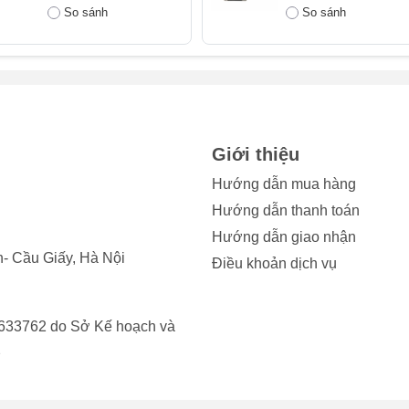
ai lệch. Để xử lý triệt để, bạn sẽ cần phải rửa đốm camera sau
So sánh
So sánh
a đốm camera sau iPhone sẽ giúp ảnh chụp trong trẻo hơn.
amera sau iPhone 13 Pro Max
Giới thiệu
 thể dẫn đến tình trạng mờ camera, khiến bạn cần phải thực h
Hướng dẫn mua hàng
y vì các biện pháp khác. Dưới đây là một số tác động phổ biế
Hướng dẫn thanh toán
Hướng dẫn giao nhận
ng kính
- Cầu Giấy, Hà Nội
Điều khoản dịch vụ
 độ ẩm cao là điều kiện lý tưởng cho các tác nhân bên ngoài x
tố này là nguyên nhân hàng đầu khiến người dùng phải tìm đến 
633762 do Sở Kế hoạch và
à rửa đốm camera sau iPhone 13 Pro Max. Việc rửa đốm camera
2
này, giúp ảnh trong hơn.
m lâu ngày