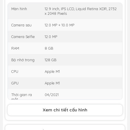
Màn hình
12.9 inch, IPS LCD, Liquid Retina XDR, 2732
x 2048 Pixels
Camera sau
12.0 MP + 10.0 MP
Camera Selfie
12.0 MP
RAM
8 GB
Bộ nhớ trong
128 GB
CPU
Apple M1
GPU
Apple M1
Thời gian ra
04/2021
mắt
KM
Xem chi tiết cấu hình
Tặng Voucher
200k
,
Giảm thêm 5% tối đa
200k
cho khách
hàng cũ