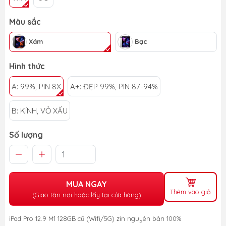
Màu sắc
Xám
Bạc
Hình thức
A: 99%, PIN 8X
A+: ĐẸP 99%, PIN 87-94%
B: KÍNH, VỎ XẤU
Số lượng
MUA NGAY
Thêm vào giỏ
(Giao tận nơi hoặc lấy tại cửa hàng)
iPad Pro 12.9 M1 128GB cũ (Wifi/5G) zin nguyên bản 100%