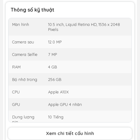
Thông số kỹ thuật
Màn hình
10.5 inch, Liquid Retina HD, 1536 x 2048
Pixels
Camera sau
12.0 MP
Camera Selfie
7 MP
RAM
4 GB
Bộ nhớ trong
256 GB
CPU
Apple A10X
GPU
Apple GPU 4 nhân
Dung lượng
10 Tiếng
pin
Xem chi tiết cấu hình
Thời gian ra
2016
mắt