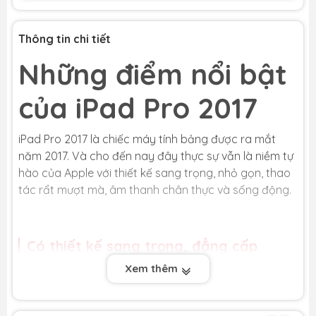
KM
Thông tin chi tiết
Tặng Voucher
200k
,
Giảm thêm 5% tối đa
200k
cho khách
hàng cũ
Những điểm nổi bật
h5
của iPad Pro 2017
iPad Pro 2017 là chiếc máy tính bảng được ra mắt
năm 2017. Và cho đến nay đây thực sự vẫn là niềm tự
hào của Apple với thiết kế sang trọng, nhỏ gọn, thao
tác rẩt mượt mà, âm thanh chân thực và sống động.
Có thiết kế sang trọng, đẳng cấp
Xem thêm
Ngay từ lần đầu tiên được trên tay iPad Pro 2017,
người dùng sẽ thấy ngay được sản phẩm có thiết kế
khá tinh tế với 4 cạnh màn hình được mở rộng hơn,