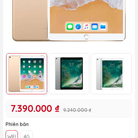
7.390.000 ₫
9.240.000 ₫
Phiên bản
WIFI
4G