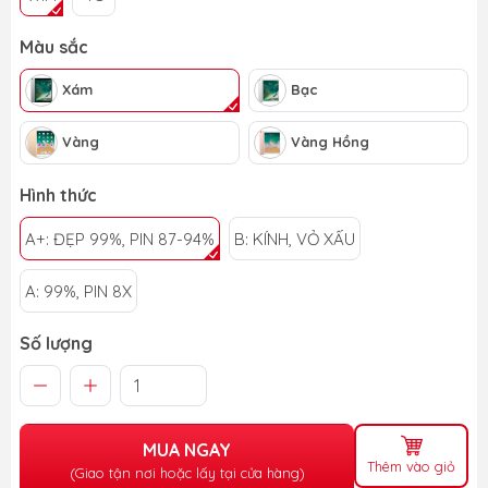
Màu sắc
Xám
Bạc
Vàng
Vàng Hồng
Hình thức
A+: ĐẸP 99%, PIN 87-94%
B: KÍNH, VỎ XẤU
A: 99%, PIN 8X
Số lượng
MUA NGAY
Thêm vào giỏ
(Giao tận nơi hoặc lấy tại cửa hàng)