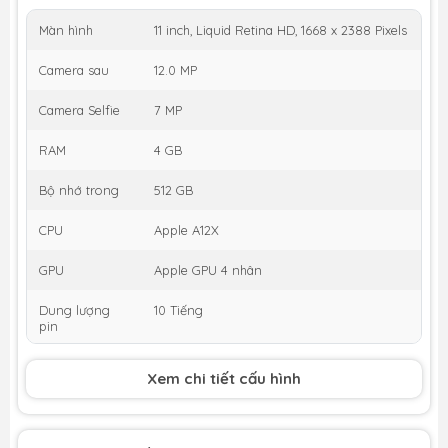
Màn hình
11 inch, Liquid Retina HD, 1668 x 2388 Pixels
Camera sau
12.0 MP
Camera Selfie
7 MP
RAM
4 GB
Bộ nhớ trong
512 GB
CPU
Apple A12X
GPU
Apple GPU 4 nhân
Dung lượng
10 Tiếng
pin
Thời gian ra
2018
Xem chi tiết cấu hình
mắt
KM