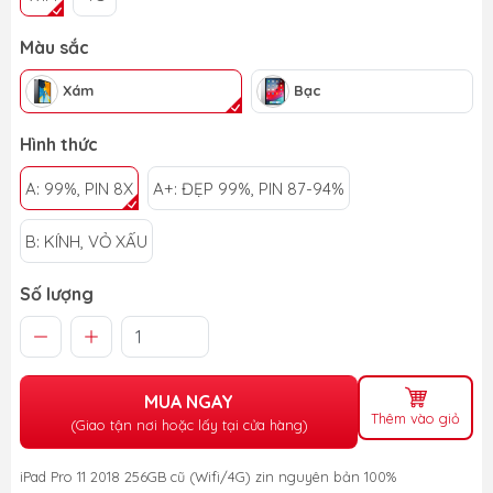
Màu sắc
Xám
Bạc
Hình thức
A: 99%, PIN 8X
A+: ĐẸP 99%, PIN 87-94%
B: KÍNH, VỎ XẤU
Số lượng
MUA NGAY
Thêm vào giỏ
(Giao tận nơi hoặc lấy tại cửa hàng)
iPad Pro 11 2018 256GB cũ (Wifi/4G) zin nguyên bản 100%