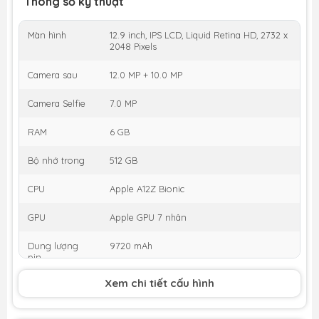
Thông số kỹ thuật
Màn hình
12.9 inch, IPS LCD, Liquid Retina HD, 2732 x
2048 Pixels
Camera sau
12.0 MP + 10.0 MP
Camera Selfie
7.0 MP
RAM
6 GB
Bộ nhớ trong
512 GB
CPU
Apple A12Z Bionic
GPU
Apple GPU 7 nhân
Dung lượng
9720 mAh
pin
Xem chi tiết cấu hình
Thời gian ra
03/2020
mắt
KM