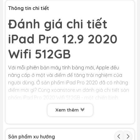
Thông tin chi tiết
Tặng Voucher
200k
,
Giảm thêm 5% tối đa
200k
cho khách
hàng cũ
Đánh giá chi tiết
h5
iPad Pro 12.9 2020
Wifi 512GB
Với mỗi phiên bản máy tính bảng mới, Apple đều
nâng cấp ở một vài điểm để tăng trải nghiệm của
người dùng. Ở sản phẩm iPad Pro 2020 đã có những
điểm mới gì? Cùng xoanstore.vn dánh giá chi tiết sản
phẩm iPad Pro 2020 Wifi 512GB - một chiến binh
mạnh mẽ nhất của năm 2020.
Xem thêm
Thiết kế iPad Pro 2020 12.9 không có
nhiều thay đổi
Sản phẩm xu hướng