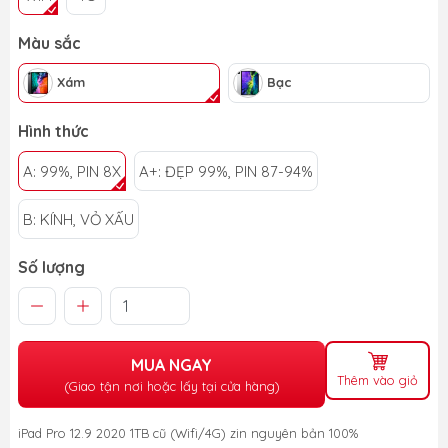
Màu sắc
Xám
Bạc
Hình thức
A: 99%, PIN 8X
A+: ĐẸP 99%, PIN 87-94%
B: KÍNH, VỎ XẤU
Số lượng
MUA NGAY
Thêm vào giỏ
(Giao tận nơi hoặc lấy tại cửa hàng)
iPad Pro 12.9 2020 1TB cũ (Wifi/4G) zin nguyên bản 100%