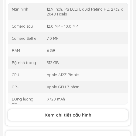
Màn hình
12.9 inch, IPS LCD, Liquid Retina HD, 2732 x
2048 Pixels
Camera sau
12.0 MP + 10.0 MP
Camera Selfie
7.0 MP
RAM
6 GB
Bộ nhớ trong
512 GB
CPU
Apple A12Z Bionic
GPU
Apple GPU 7 nhân
Dung lượng
9720 mAh
pin
Xem chi tiết cấu hình
Thời gian ra
03/2020
mắt
KM