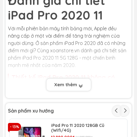
Đánh giá chi tiết
iPad Pro 2020 11
Với mỗi phiên bản máy tính bảng mới, Apple đều
nâng cấp ở một vài điểm để tăng trải nghiệm của
người dùng. Ở sản phẩm iPad Pro 2020 đã có những
điểm mới gì? Cùng xoanstore.vn dánh giá chi tiết sản
phẩm iPad Pro 2020 11 5G 128G - một chiến binh
mạnh mẽ nhất của năm 2020.
Thiết kế iPad Pro 2020 11 không có
nhiều thay đổi
Xem thêm
Thiết kế iPad Pro 2020 11 5G 128G
Sản phẩm xu hướng
Nhìn chung, phiên bản iPad Pro 2020 này không có
iPad Pro 11 2020 128GB Cũ
thay đổi so với mô hình năm 2018. Vẫn là tập trung
- 13%
- 
(Wifi/4G)
vào sự tinh tế và hiện đại của Apple.
12.990.000₫