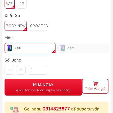
WIFI
4G
Xuất Xứ
BODY NEW
CPO/ RFB
Màu
Bạc
Xám
Số lượng
MUA NGAY
Thêm vào giỏ
(Giao tận nơi hoặc lấy tại cửa hàng)
0914823877
Gọi ngay
để được tư vấn