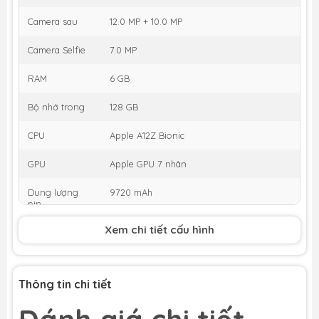
Camera sau
12.0 MP + 10.0 MP
Camera Selfie
7.0 MP
RAM
6 GB
Bộ nhớ trong
128 GB
CPU
Apple A12Z Bionic
GPU
Apple GPU 7 nhân
Dung lượng
9720 mAh
pin
Xem chi tiết cấu hình
Thời gian ra
03/2020
mắt
h5
Thông tin chi tiết