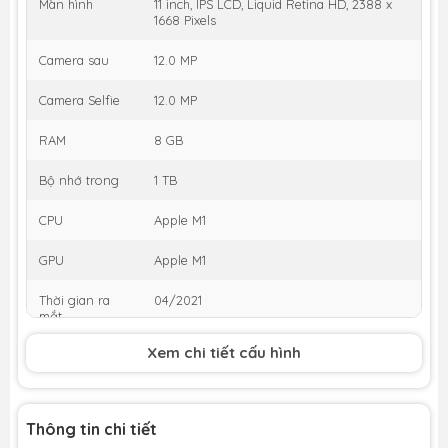
Màn hình
11 inch, IPS LCD, Liquid Retina HD, 2388 x
1668 Pixels
Camera sau
12.0 MP
Camera Selfie
12.0 MP
RAM
8 GB
Bộ nhớ trong
1 TB
CPU
Apple M1
GPU
Apple M1
Thời gian ra
04/2021
mắt
KM
Xem chi tiết cấu hình
Tặng Voucher
200k
,
Giảm thêm 5% tối đa
200k
cho khách
hàng cũ
h5
Thông tin chi tiết