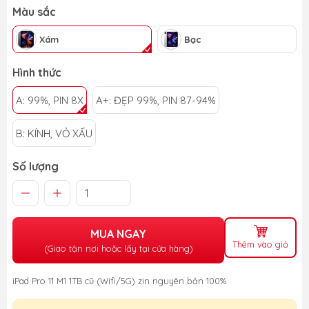
Màu sắc
Xám
Bạc
Hình thức
A: 99%, PIN 8X
A+: ĐẸP 99%, PIN 87-94%
B: KÍNH, VỎ XẤU
Số lượng
MUA NGAY
Thêm vào giỏ
(Giao tận nơi hoặc lấy tại cửa hàng)
iPad Pro 11 M1 1TB cũ (Wifi/5G) zin nguyên bản 100%