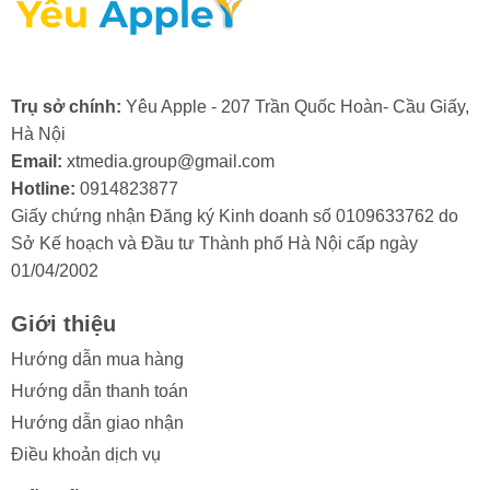
Trụ sở chính:
Yêu Apple - 207 Trần Quốc Hoàn- Cầu Giấy,
2. Nguyên nhân màn hình điện thoại
Hà Nội
iPhone XS Max bị hư cổ cáp
Email:
xtmedia.group@gmail.com
Hotline:
0914823877
Màn hình iPhone XS Max là một bộ phận quan trọng và
Giấy chứng nhận Đăng ký Kinh doanh số 0109633762 do
có giá trị, do đó, việc cổ cáp màn hình bị hỏng thường
Sở Kế hoạch và Đầu tư Thành phố Hà Nội cấp ngày
khiến người dùng khá lo lắng. Việc hiểu rõ các nguyên
01/04/2002
nhân gây ra tình trạng này sẽ giúp bạn chủ động phòng
tránh và bảo vệ thiết bị của mình hiệu quả hơn.
Giới thiệu
Trong quá trình sử dụng, màn hình iPhone XS Max có
Hướng dẫn mua hàng
thể gặp phải tình trạng hư hỏng ở cổ cáp. Điều này
Hướng dẫn thanh toán
thường xuất phát từ một số lý do sau:
Hướng dẫn giao nhận
- Va đập mạnh: Điện thoại bị rơi hoặc va đập gây tổn
Điều khoản dịch vụ
hại đến cổ cáp.