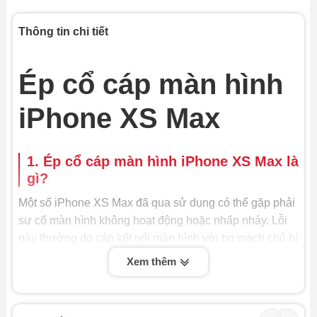
Thông tin chi tiết
Ép cổ cáp màn hình
iPhone XS Max
1. Ép cổ cáp màn hình iPhone XS Max là
gì?
Một số iPhone XS Max đã qua sử dụng có thể gặp phải
sự cố màn hình không hoạt động hoặc nhấp nháy. Lỗi
này thường do cáp kết nối màn hình với bo mạch chủ bị
hỏng. Dịch vụ ép cổ cáp màn hình có thể giải quyết vấn
Xem thêm
đề này.
Ép cổ cáp màn hình iPhone XS Max là quy trình kỹ