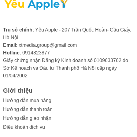
2. Nguyên nhân màn hình điện thoại
Trụ sở chính:
Yêu Apple - 207 Trần Quốc Hoàn- Cầu Giấy,
iPhone 14 bị hư cổ cáp
Hà Nội
Email:
xtmedia.group@gmail.com
Màn hình iPhone 14 là một bộ phận quan trọng và có
Hotline:
0914823877
giá trị, do đó, việc cổ cáp màn hình bị hỏng thường
Giấy chứng nhận Đăng ký Kinh doanh số 0109633762 do
khiến người dùng khá lo lắng. Việc hiểu rõ các nguyên
Sở Kế hoạch và Đầu tư Thành phố Hà Nội cấp ngày
nhân gây ra tình trạng này sẽ giúp bạn chủ động phòng
01/04/2002
tránh và bảo vệ thiết bị của mình hiệu quả hơn.
Trong quá trình sử dụng, màn hình iPhone 14 có thể
Giới thiệu
gặp phải tình trạng hư hỏng ở cổ cáp. Điều này thường
Hướng dẫn mua hàng
xuất phát từ một số lý do sau:
Hướng dẫn thanh toán
- Va đập mạnh: Điện thoại bị rơi hoặc va đập gây tổn
Hướng dẫn giao nhận
hại đến cổ cáp.
Điều khoản dịch vụ
- Thấm nước: Nước xâm nhập làm hỏng các linh kiện ở