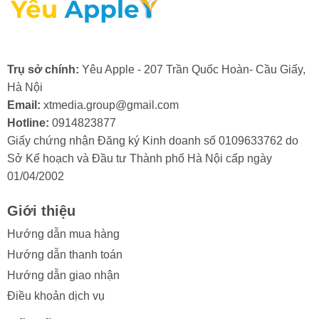
2. Nguyên nhân màn hình điện thoại
Trụ sở chính:
Yêu Apple - 207 Trần Quốc Hoàn- Cầu Giấy,
iPhone 12 bị hư cổ cáp
Hà Nội
Email:
xtmedia.group@gmail.com
Màn hình iPhone 12 là một bộ phận quan trọng và có
Hotline:
0914823877
giá trị, do đó, việc cổ cáp màn hình bị hỏng thường
Giấy chứng nhận Đăng ký Kinh doanh số 0109633762 do
khiến người dùng khá lo lắng. Việc hiểu rõ các nguyên
Sở Kế hoạch và Đầu tư Thành phố Hà Nội cấp ngày
nhân gây ra tình trạng này sẽ giúp bạn chủ động phòng
01/04/2002
tránh và bảo vệ thiết bị của mình hiệu quả hơn.
Trong quá trình sử dụng, màn hình iPhone 12 có thể
Giới thiệu
gặp phải tình trạng hư hỏng ở cổ cáp. Điều này thường
Hướng dẫn mua hàng
xuất phát từ một số lý do sau:
Hướng dẫn thanh toán
- Va đập mạnh: Điện thoại bị rơi hoặc va đập gây tổn
Hướng dẫn giao nhận
hại đến cổ cáp.
Điều khoản dịch vụ
- Thấm nước: Nước xâm nhập làm hỏng các linh kiện ở