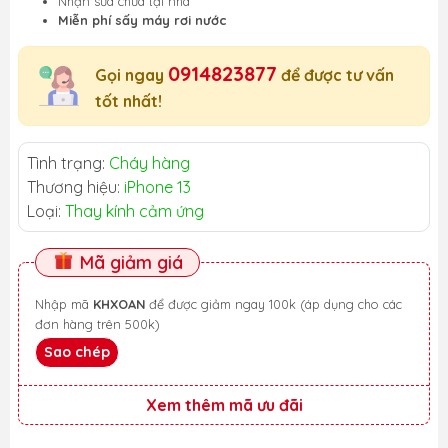
Nhận sửa chữa tại nhà
Miễn phí sấy máy rơi nước
0914823877
Gọi ngay
để được tư vấn
tốt nhất!
Tình trạng:
Cháy hàng
Thương hiệu:
iPhone 13
Loại:
Thay kính cảm ứng
Mã giảm giá
Nhập mã
KHXOAN
để được giảm ngay 100k (áp dụng cho các
đơn hàng trên 500k)
Sao chép
Xem thêm mã ưu đãi