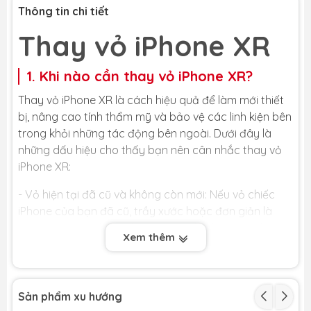
Thông tin chi tiết
Thay vỏ iPhone XR
1. Khi nào cần thay vỏ iPhone XR?
Thay vỏ iPhone XR là cách hiệu quả để làm mới thiết
bị, nâng cao tính thẩm mỹ và bảo vệ các linh kiện bên
trong khỏi những tác động bên ngoài. Dưới đây là
những dấu hiệu cho thấy bạn nên cân nhắc thay vỏ
iPhone XR:
- Vỏ hiện tại đã cũ và không còn mới: Nếu vỏ chiếc
iPhone của bạn đã cũ, trầy xước hoặc đơn giản là
bạn cảm thấy nhàm chán, đã đến lúc bạn nên thay
Xem thêm
đổi diện mạo mới cho nó. Ngoài việc sử dụng ốp lưng,
thay vỏ iPhone XR là phương pháp hiệu quả nhất để
làm mới thiết bị. Tuy nhiên, bạn cần lựa chọn cẩn thận
loại vỏ thay thế để đảm bảo chất lượng và tránh
Sản phẩm xu hướng
dùng phải hàng kém.