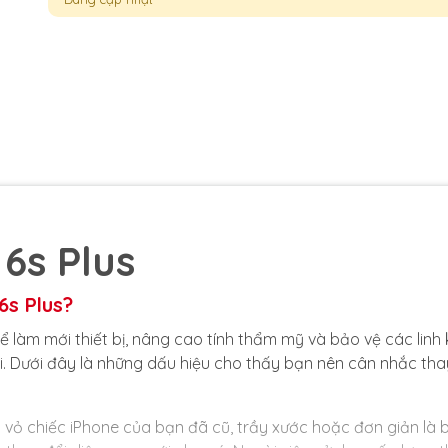
6s Plus
6s Plus?
ể làm mới thiết bị, nâng cao tính thẩm mỹ và bảo vệ các linh 
. Dưới đây là những dấu hiệu cho thấy bạn nên cân nhắc tha
u vỏ chiếc iPhone của bạn đã cũ, trầy xước hoặc đơn giản là 