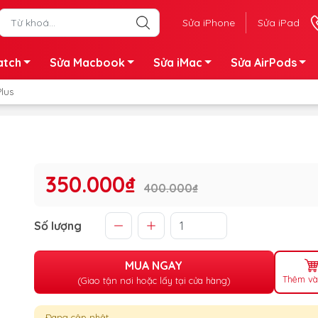
Sửa iPhone
Sửa iPad
atch
Sửa Macbook
Sửa iMac
Sửa AirPods
Plus
350.000₫
400.000₫
Số lượng
MUA NGAY
Thêm và
(Giao tận nơi hoặc lấy tại cửa hàng)
Đang cập nhật