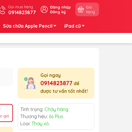
Gọi mua hàng
Đăng nhập
Giỏ
0914823877
Đăng ký
hàng
Sửa chữa Apple Pencil
iPad cũ
Gọi ngay
0914823877
để
được tư vấn tốt nhất!
Tình trạng:
Cháy hàng
o giỏ
Thương hiệu:
6s Plus
Loại:
Thay vỏ