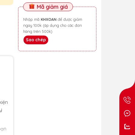
Mã giảm giá
Nhập mã
KHXOAN
để được giảm
ngay 100k (áp dụng cho các đơn
hàng trên 500k)
Sao chép
kiện
y
bạn