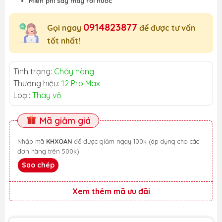
Miễn phí sấy máy rơi nước
0914823877
Gọi ngay
để được tư vấn
tốt nhất!
Tình trạng:
Cháy hàng
Thương hiệu:
12 Pro Max
Loại:
Thay vỏ
Mã giảm giá
Nhập mã
KHXOAN
để được giảm ngay 100k (áp dụng cho các
đơn hàng trên 500k)
Sao chép
Xem thêm mã ưu đãi