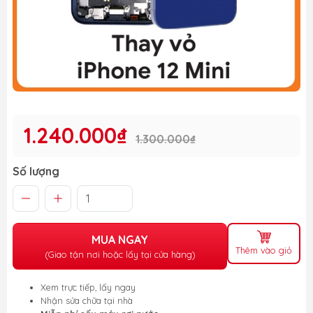
1.240.000₫
1.300.000₫
Số lượng
MUA NGAY
Thêm vào giỏ
(Giao tận nơi hoặc lấy tại cửa hàng)
Xem trực tiếp, lấy ngay
Nhận sửa chữa tại nhà