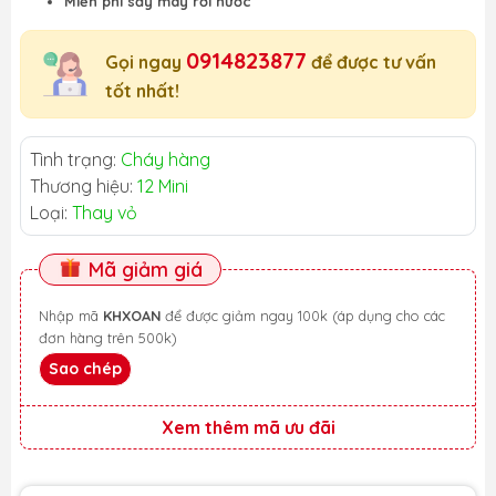
Miễn phí sấy máy rơi nước
0914823877
Gọi ngay
để được tư vấn
tốt nhất!
Tình trạng:
Cháy hàng
Thương hiệu:
12 Mini
Loại:
Thay vỏ
Mã giảm giá
Nhập mã
KHXOAN
để được giảm ngay 100k (áp dụng cho các
đơn hàng trên 500k)
Sao chép
Xem thêm mã ưu đãi