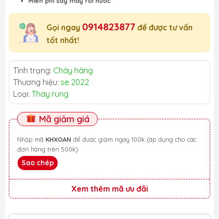
Miễn phí sấy máy rơi nước
0914823877
Gọi ngay
để được tư vấn
tốt nhất!
Tình trạng:
Cháy hàng
Thương hiệu:
se 2022
Loại:
Thay rung
Mã giảm giá
Nhập mã
KHXOAN
để được giảm ngay 100k (áp dụng cho các
đơn hàng trên 500k)
Sao chép
Xem thêm mã ưu đãi