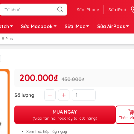
Sửa iPhone
Sửa iPad
atch
Sửa Macbook
Sửa iMac
Sửa AirPods
 8 Plus
200.000₫
450.000₫
Số lượng
MUA NGAY
Thêm và
(Giao tận nơi hoặc lấy tại cửa hàng)
Xem trực tiếp, lấy ngay