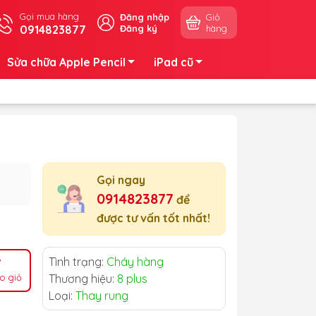
Gọi mua hàng
Đăng nhập
Giỏ
0914823877
Đăng ký
hàng
Sửa chữa Apple Pencil
iPad cũ
Gọi ngay
0914823877
để
được tư vấn tốt nhất!
Tình trạng:
Cháy hàng
o giỏ
Thương hiệu:
8 plus
Loại:
Thay rung