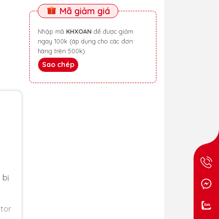
Mã giảm giá
Nhập mã
KHXOAN
để được giảm
ngay 100k (áp dụng cho các đơn
hàng trên 500k)
Sao chép
 bị
tor