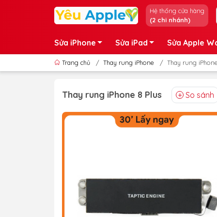
Hệ thống cửa hàng
(2 chi nhánh)
Sửa iPhone
Sửa iPad
Sửa Apple W
Trang chủ
/
Thay rung iPhone
/
Thay rung iPhone
Thay rung iPhone 8 Plus
So sánh