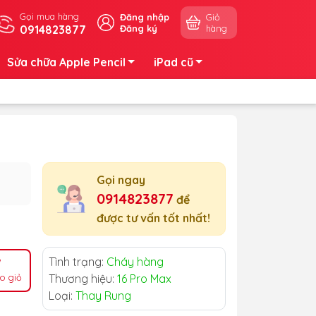
Gọi mua hàng
Đăng nhập
Giỏ
0914823877
Đăng ký
hàng
Sửa chữa Apple Pencil
iPad cũ
Gọi ngay
0914823877
để
được tư vấn tốt nhất!
Tình trạng:
Cháy hàng
o giỏ
Thương hiệu:
16 Pro Max
Loại:
Thay Rung