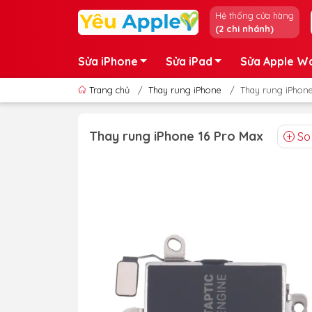
Hệ thống cửa hàng
(2 chi nhánh)
Sửa iPhone
Sửa iPad
Sửa Apple W
Trang chủ
/
Thay rung iPhone
/
Thay rung iPhone
Thay rung iPhone 16 Pro Max
So