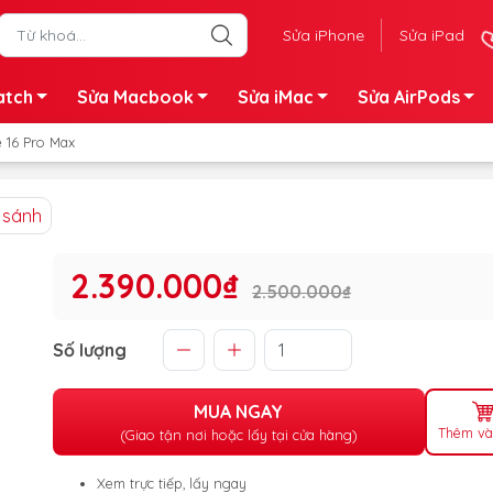
Sửa iPhone
Sửa iPad
atch
Sửa Macbook
Sửa iMac
Sửa AirPods
 16 Pro Max
 sánh
2.390.000₫
2.500.000₫
Số lượng
MUA NGAY
Thêm và
(Giao tận nơi hoặc lấy tại cửa hàng)
Xem trực tiếp, lấy ngay