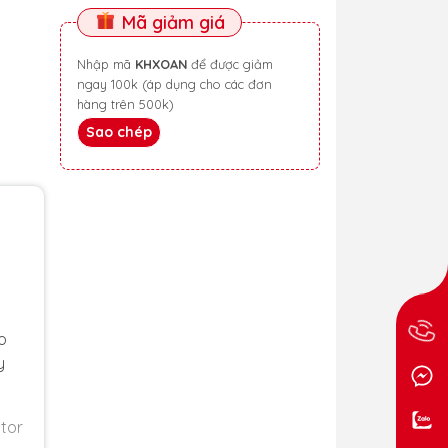
Mã giảm giá
Nhập mã
KHXOAN
để được giảm
ngay 100k (áp dụng cho các đơn
hàng trên 500k)
Sao chép
o
y
tor