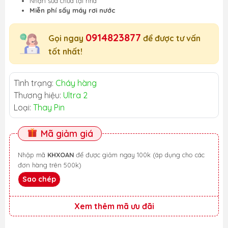
Nhận sửa chữa tại nhà
Miễn phí sấy máy rơi nước
0914823877
Gọi ngay
để được tư vấn
tốt nhất!
Tình trạng:
Cháy hàng
Thương hiệu:
Ultra 2
Loại:
Thay Pin
Mã giảm giá
Nhập mã
KHXOAN
để được giảm ngay 100k (áp dụng cho các
đơn hàng trên 500k)
Sao chép
Xem thêm mã ưu đãi