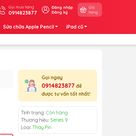
Gọi mua hàng
Đăng nhập
Giỏ
0914823877
Đăng ký
hàng
Sửa chữa Apple Pencil
iPad cũ
Gọi ngay
0914823877
để
được tư vấn tốt nhất!
Tình trạng:
Còn hàng
Thương hiệu:
Series 9
Loại:
Thay Pin