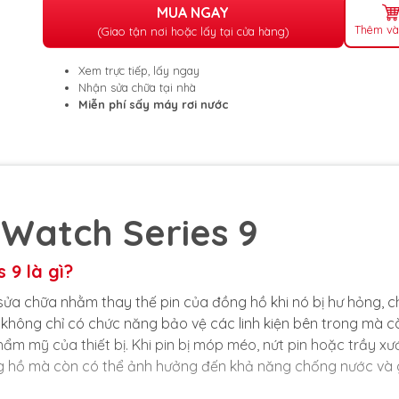
MUA NGAY
Thêm và
(Giao tận nơi hoặc lấy tại cửa hàng)
Xem trực tiếp, lấy ngay
Nhận sửa chữa tại nhà
Miễn phí sấy máy rơi nước
 Watch Series 9
 9 là gì?
 sửa chữa nhằm thay thế pin của đồng hồ khi nó bị hư hỏng, c
 không chỉ có chức năng bảo vệ các linh kiện bên trong mà c
hẩm mỹ của thiết bị. Khi pin bị móp méo, nứt pin hoặc trầy xư
ồng hồ mà còn có thể ảnh hưởng đến khả năng chống nước và