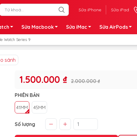
Sửa iPhone
Sửa iPad
atch
Sửa Macbook
Sửa iMac
Sửa AirPods
le Watch Series 9
So sánh
1.500.000 ₫
2.000.000 ₫
PHIÊN BẢN
41MM
45MM
Số lượng