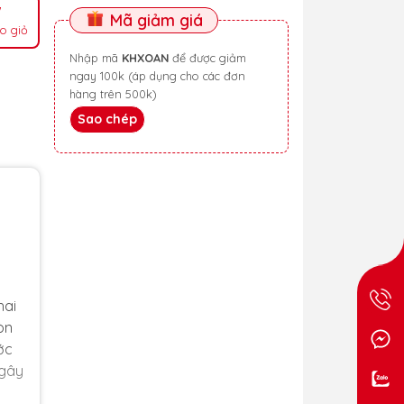
Mã giảm giá
o giỏ
Nhập mã
KHXOAN
để được giảm
ngay 100k (áp dụng cho các đơn
hàng trên 500k)
Sao chép
hai
òn
ớc
 gây