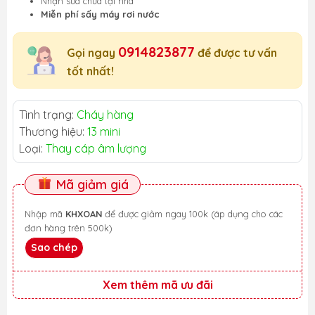
Nhận sửa chữa tại nhà
Miễn phí sấy máy rơi nước
0914823877
Gọi ngay
để được tư vấn
tốt nhất!
Tình trạng:
Cháy hàng
Thương hiệu:
13 mini
Loại:
Thay cáp âm lượng
Mã giảm giá
Nhập mã
KHXOAN
để được giảm ngay 100k (áp dụng cho các
đơn hàng trên 500k)
Sao chép
Xem thêm mã ưu đãi