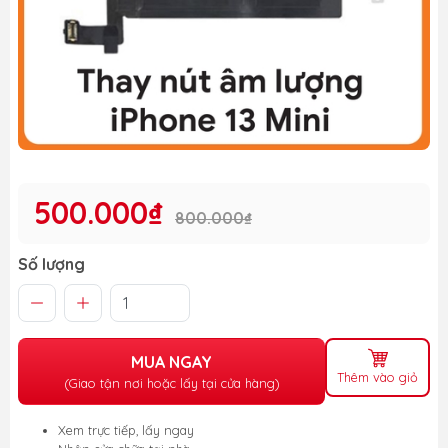
500.000₫
800.000₫
Số lượng
MUA NGAY
Thêm vào giỏ
(Giao tận nơi hoặc lấy tại cửa hàng)
Xem trực tiếp, lấy ngay