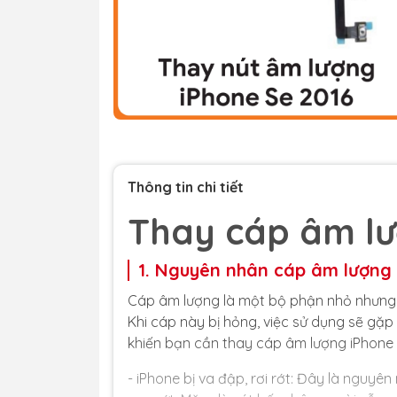
Thông tin chi tiết
Thay cáp âm lư
1. Nguyên nhân cáp âm lượng 
Cáp âm lượng là một bộ phận nhỏ nhưng q
Khi cáp này bị hỏng, việc sử dụng sẽ gặp
khiến bạn cần thay cáp âm lượng iPhone 
- iPhone bị va đập, rơi rớt: Đây là nguy