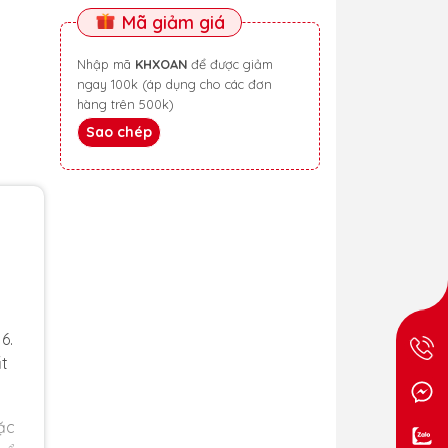
Mã giảm giá
Nhập mã
KHXOAN
để được giảm
ngay 100k (áp dụng cho các đơn
hàng trên 500k)
Sao chép
6.
ất
ặc