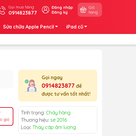
Gọi mua hàng
Đăng nhập
Giỏ
0914823877
Đăng ký
hàng
Sửa chữa Apple Pencil
iPad cũ
Gọi ngay
0914823877
để
được tư vấn tốt nhất!
Tình trạng:
Cháy hàng
o giỏ
Thương hiệu:
se 2016
Loại:
Thay cáp âm lượng