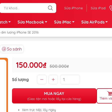
Sửa iPhone
Sửa iPad
atch
Sửa Macbook
Sửa iMac
Sửa AirPods
p âm lượng iPhone SE 2016
So sánh
150.000₫
500.000₫
Số lượng
MUA NGAY
Thêm và
(Giao tận nơi hoặc lấy tại cửa hàng)
Xem trực tiếp, lấy ngay