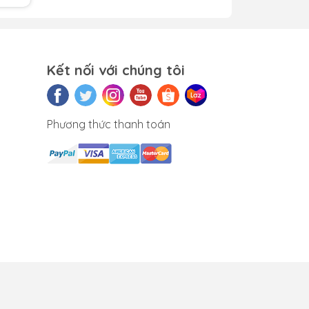
ho
ên
Kết nối với chúng tôi
ến
g.
Phương thức thanh toán
áp
m
sử