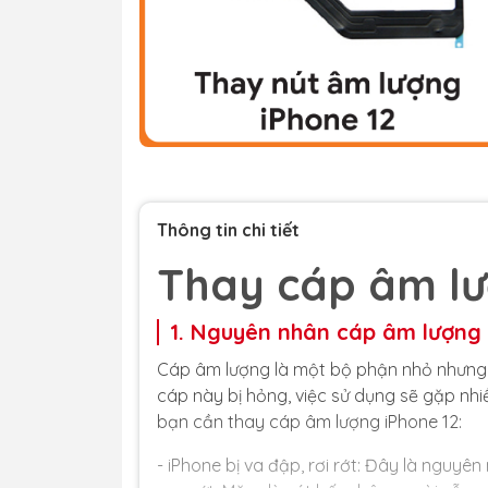
Thông tin chi tiết
Thay cáp âm lư
1. Nguyên nhân cáp âm lượng 
Cáp âm lượng là một bộ phận nhỏ nhưng q
cáp này bị hỏng, việc sử dụng sẽ gặp nh
bạn cần thay cáp âm lượng iPhone 12:
- iPhone bị va đập, rơi rớt: Đây là nguy