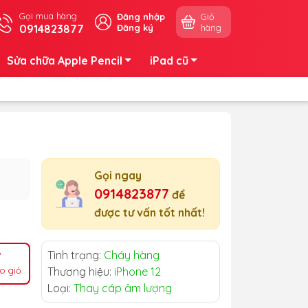
Gọi mua hàng
Đăng nhập
Giỏ
0914823877
Đăng ký
hàng
Sửa chữa Apple Pencil
iPad cũ
Gọi ngay
0914823877
để
được tư vấn tốt nhất!
Tình trạng:
Cháy hàng
o giỏ
Thương hiệu:
iPhone 12
Loại:
Thay cáp âm lượng