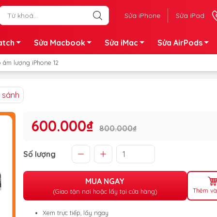
Sửa iPhone
Sửa iPad
atch
Sửa Macbook
Sửa iMac
Sửa AirPods
 âm lượng iPhone 12
 sánh
600.000₫
800.000₫
Số lượng
MUA NGAY
Thêm và
(Giao tận nơi hoặc lấy tại cửa hàng)
Xem trực tiếp, lấy ngay