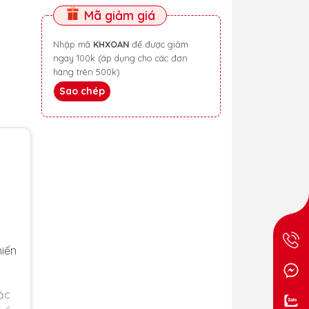
Mã giảm giá
Nhập mã
KHXOAN
để được giảm
ngay 100k (áp dụng cho các đơn
hàng trên 500k)
Sao chép
hiến
ặc