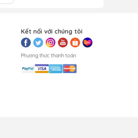
ho
ên
Kết nối với chúng tôi
ến
u
Phương thức thanh toán
âm
m
ng