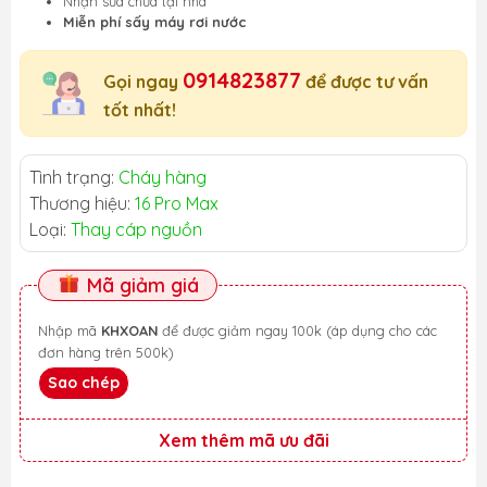
Nhận sửa chữa tại nhà
Miễn phí sấy máy rơi nước
0914823877
Gọi ngay
để được tư vấn
tốt nhất!
Tình trạng:
Cháy hàng
Thương hiệu:
16 Pro Max
Loại:
Thay cáp nguồn
Mã giảm giá
Nhập mã
KHXOAN
để được giảm ngay 100k (áp dụng cho các
đơn hàng trên 500k)
Sao chép
Xem thêm mã ưu đãi