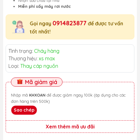
Nhận sửa chữa tại nhà
Miễn phí sấy máy rơi nước
0914823877
Gọi ngay
để được tư vấn
tốt nhất!
Tình trạng:
Cháy hàng
Thương hiệu:
xs max
Loại:
Thay cáp nguồn
Mã giảm giá
Nhập mã
KHXOAN
để được giảm ngay 100k (áp dụng cho các
đơn hàng trên 500k)
Sao chép
Xem thêm mã ưu đãi