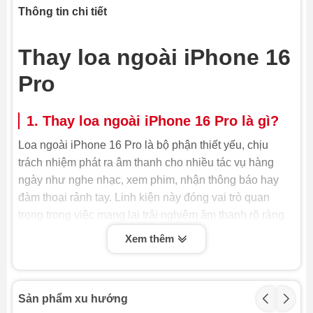
Thông tin chi tiết
Thay loa ngoài iPhone 16
Pro
1. Thay loa ngoài iPhone 16 Pro là gì?
Loa ngoài iPhone 16 Pro là bộ phận thiết yếu, chịu
trách nhiệm phát ra âm thanh cho nhiều tác vụ hàng
ngày như nghe nhạc, xem phim, nhận thông báo hay
đàm thoại rảnh tay. Linh kiện này đóng vai trò quan
trọng trong việc mang lại trải nghiệm âm thanh rõ ràng
và sống động. Khi loa ngoài bị hỏng, âm thanh có thể
Xem thêm
trở nên nhỏ, rè hoặc thậm chí mất hẳn, buộc bạn phải
tìm dịch vụ thay loa ngoài iPhone 16 Pro để khôi phục
lại chức năng này. Việc thay loa ngoài iPhone kịp thời
Sản phẩm xu hướng
sẽ giúp bạn lấy lại được trải nghiệm âm thanh tốt nhất