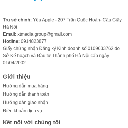
Dưới đây là những nguyên nhân chính khiến bạn phải
thay loa ngoài iPhone 15:
Trụ sở chính:
Yêu Apple - 207 Trần Quốc Hoàn- Cầu Giấy,
- Tích tụ bụi bẩn: Loa ngoài bị bám bụi lâu ngày có thể
Hà Nội
làm giảm chất lượng âm thanh, khiến âm thanh nhỏ đi
Email:
xtmedia.group@gmail.com
và rè. Để khắc phục, bạn có thể vệ sinh loa, nhưng
Hotline:
0914823877
trong nhiều trường hợp, việc thay loa ngoài iPhone sẽ
Giấy chứng nhận Đăng ký Kinh doanh số 0109633762 do
là cần thiết.
Sở Kế hoạch và Đầu tư Thành phố Hà Nội cấp ngày
- Dính nước hoặc ẩm ướt: Nước hoặc hơi ẩm có thể
01/04/2002
xâm nhập, gây chập mạch hoặc hư hỏng vĩnh viễn các
linh kiện bên trong loa. Khi đó, giải pháp duy nhất là
Giới thiệu
thay loa ngoài iPhone 16 Pro mới để khôi phục âm
Hướng dẫn mua hàng
thanh.
Hướng dẫn thanh toán
- Va đập mạnh: Các tác động vật lý như rơi, vỡ có thể
Hướng dẫn giao nhận
làm đứt dây kết nối, biến dạng màng loa hoặc ảnh
Điều khoản dịch vụ
hưởng trực tiếp đến cuộn dây âm thanh. Lúc này, bạn
Kết nối với chúng tôi
sẽ phải thay loa ngoài iPhone để sử dụng bình thường