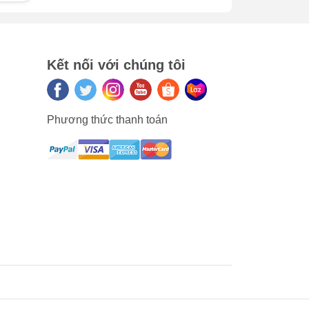
là
ác
Kết nối với chúng tôi
âm
Phương thức thanh toán
ờng
y
i
chất
 rõ