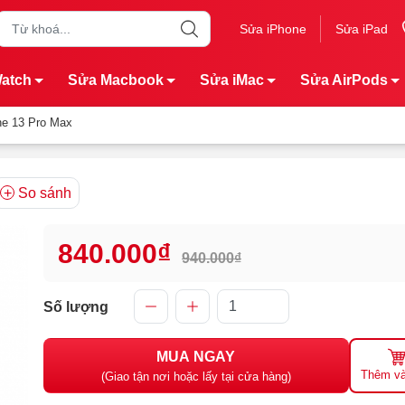
Sửa iPhone
Sửa iPad
Watch
Sửa Macbook
Sửa iMac
Sửa AirPods
ne 13 Pro Max
So sánh
840.000₫
940.000₫
Số lượng
MUA NGAY
Thêm và
(Giao tận nơi hoặc lấy tại cửa hàng)