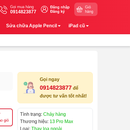
Gọi mua hàng
Đăng nhập
Giỏ
0914823877
Đăng ký
hàng
Sửa chữa Apple Pencil
iPad cũ
Gọi ngay
0914823877
để
được tư vấn tốt nhất!
Tình trạng:
Cháy hàng
o giỏ
Thương hiệu:
13 Pro Max
Loại:
Thay loa ngoài