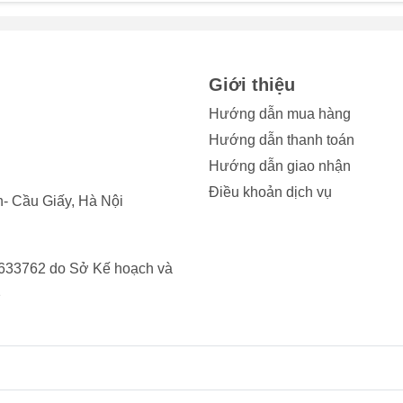
a, nhưng trong nhiều trường hợp, việc thay loa ngoài iPhone sẽ 
ẩm có thể xâm nhập, gây chập mạch hoặc hư hỏng vĩnh viễn c
Giới thiệu
 duy nhất là thay loa ngoài iPhone 13 Pro Max mới để khôi phục 
Hướng dẫn mua hàng
Hướng dẫn thanh toán
, vỡ có thể làm đứt dây kết nối, biến dạng màng loa hoặc ảnh
c này, bạn sẽ phải thay loa ngoài iPhone để sử dụng bình thư
Hướng dẫn giao nhận
Điều khoản dịch vụ
- Cầu Giấy, Hà Nội
 hoặc xung đột phần mềm cũng có thể gây mất tiếng tạm thời. Tu
a vẫn không hoạt động, có khả năng bạn cần phải thay loa ngoà
633762 do Sở Kế hoạch và
2
ài sử dụng, các linh kiện của loa ngoài sẽ bị hao mòn, dẫn đến 
ày, việc thay loa ngoài iPhone sẽ giúp thiết bị có âm thanh to,