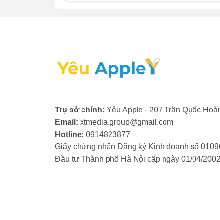
và rè. Để khắc phục, bạn có thể vệ sinh lo
cần thiết.
- Dính nước hoặc ẩm ướt: Nước hoặc hơi 
linh kiện bên trong loa. Khi đó, giải pháp
thanh.
- Va đập mạnh: Các tác động vật lý như rơi
hưởng trực tiếp đến cuộn dây âm thanh. Lú
trở lại.
Trụ sở chính:
Yêu Apple - 207 Trần Quốc Hoàn
- Lỗi phần mềm: Đôi khi, lỗi hệ điều hành
Email:
xtmedia.group@gmail.com
nhiên, nếu đã thử khởi động lại máy mà lo
Hotline:
0914823877
iPhone 13 Pro Max.
Giấy chứng nhận Đăng ký Kinh doanh số 0109
Đầu tư Thành phố Hà Nội cấp ngày 01/04/200
- Linh kiện xuống cấp: Sau một thời gian d
lượng âm thanh giảm sút. Trong tình huống n
như mới.