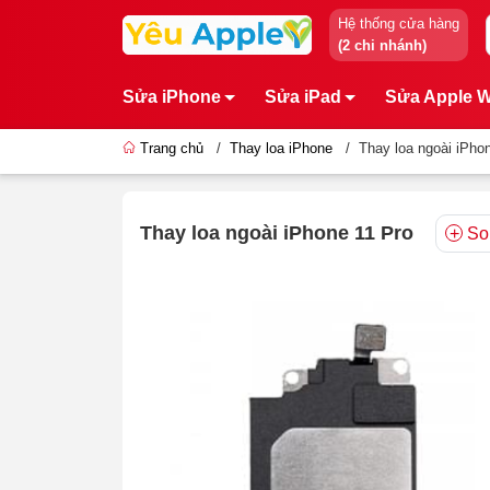
Hệ thống cửa hàng
(2 chi nhánh)
Sửa iPhone
Sửa iPad
Sửa Apple 
Trang chủ
/
Thay loa iPhone
/
Thay loa ngoài iPho
Thay loa ngoài iPhone 11 Pro
So