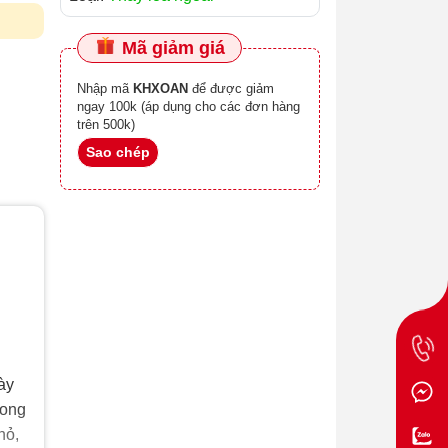
Mã giảm giá
Nhập mã
KHXOAN
để được giảm
ngay 100k (áp dụng cho các đơn hàng
trên 500k)
Sao chép
ày
rong
hỏ,