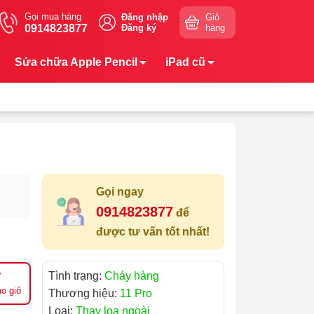
Gọi mua hàng
Đăng nhập
Giỏ
0914823877
Đăng ký
hàng
Sửa chữa Apple Pencil
iPad cũ
Gọi ngay
0914823877
để
được tư vấn tốt nhất!
Tình trạng:
Cháy hàng
o giỏ
Thương hiệu:
11 Pro
Loại:
Thay loa ngoài