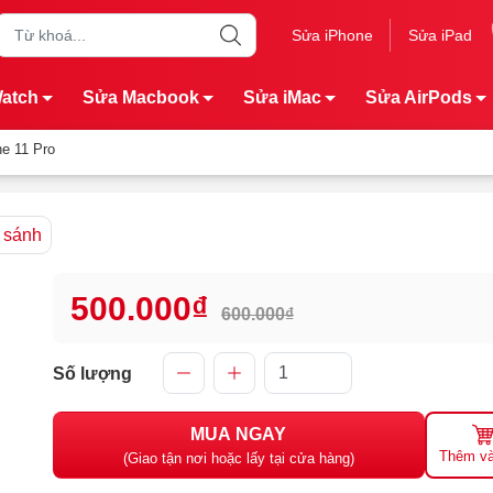
Sửa iPhone
Sửa iPad
Watch
Sửa Macbook
Sửa iMac
Sửa AirPods
ne 11 Pro
 sánh
500.000₫
600.000₫
Số lượng
MUA NGAY
Thêm và
(Giao tận nơi hoặc lấy tại cửa hàng)