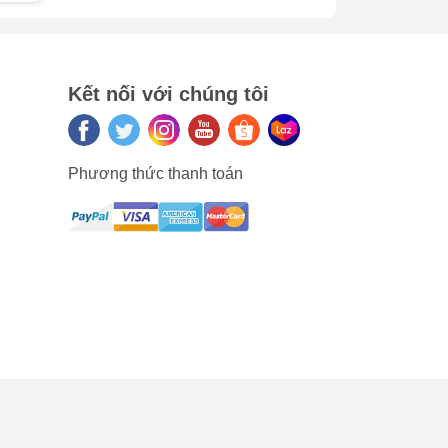
là
ác
Kết nối với chúng tôi
anh.
ờng
Phương thức thanh toán
y
i
chất
 rõ