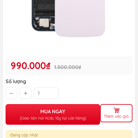
990.000₫
1.500.000₫
Số lượng
MUA NGAY
Thêm vào giỏ
(Giao tận nơi hoặc lấy tại cửa hàng)
Đang cập nhật