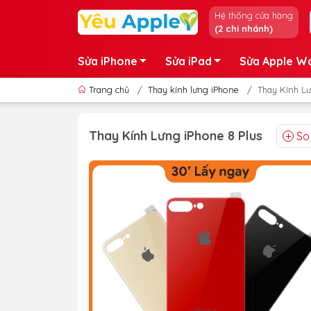
Hệ thống cửa hàng
(2 chi nhánh)
Sửa iPhone
Sửa iPad
Sửa Apple W
Trang chủ
/
Thay kính lưng iPhone
/
Thay Kính Lư
Thay Kính Lưng iPhone 8 Plus
So