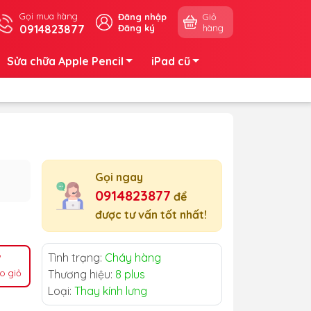
Gọi mua hàng
Đăng nhập
Giỏ
0914823877
Đăng ký
hàng
Sửa chữa Apple Pencil
iPad cũ
Gọi ngay
0914823877
để
được tư vấn tốt nhất!
Tình trạng:
Cháy hàng
o giỏ
Thương hiệu:
8 plus
Loại:
Thay kính lưng