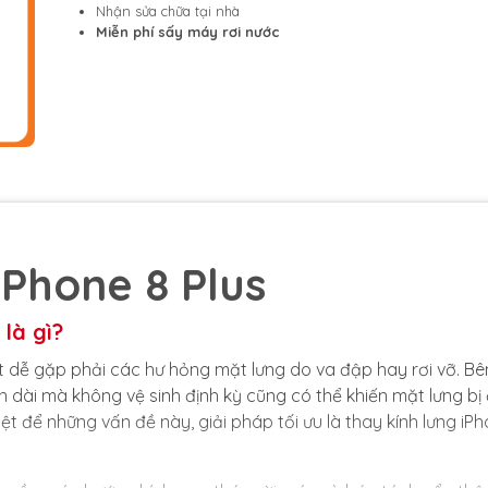
Nhận sửa chữa tại nhà
Miễn phí sấy máy rơi nước
iPhone 8 Plus
 là gì?
ất dễ gặp phải các hư hỏng mặt lưng do va đập hay rơi vỡ. Bê
n dài mà không vệ sinh định kỳ cũng có thể khiến mặt lưng bị
t để những vấn đề này, giải pháp tối ưu là thay kính lưng iP