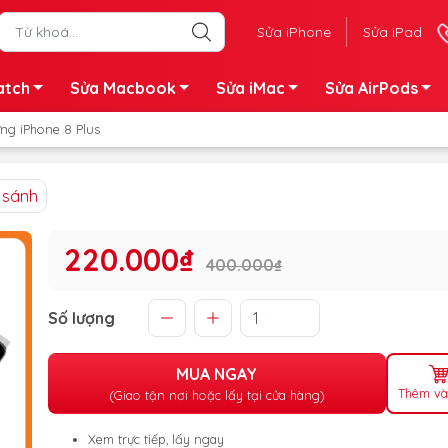
Sửa iPhone
Sửa iPad
atch
Sửa Macbook
Sửa iMac
Sửa AirPods
ng iPhone 8 Plus
 sánh
220.000₫
400.000₫
Số lượng
MUA NGAY
Thêm và
(Giao tận nơi hoặc lấy tại cửa hàng)
Xem trực tiếp, lấy ngay