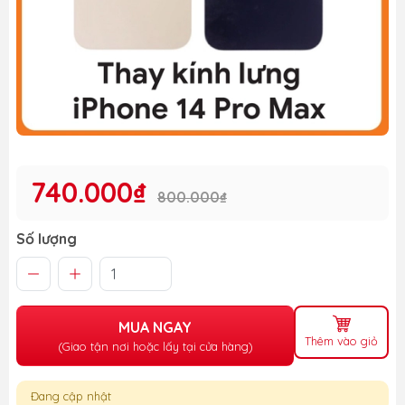
740.000₫
800.000₫
Số lượng
MUA NGAY
Thêm vào giỏ
(Giao tận nơi hoặc lấy tại cửa hàng)
Đang cập nhật