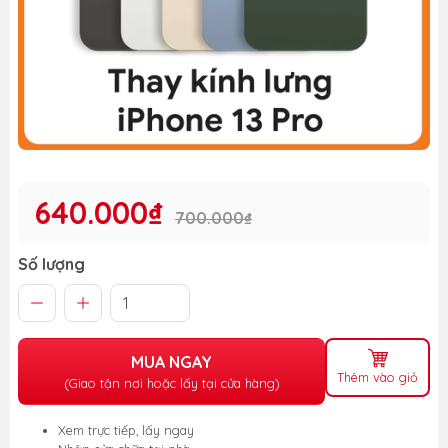
640.000₫
700.000₫
Số lượng
MUA NGAY
Thêm vào giỏ
(Giao tận nơi hoặc lấy tại cửa hàng)
Xem trực tiếp, lấy ngay