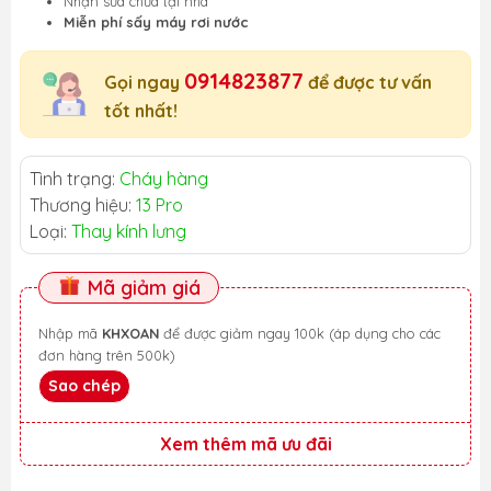
Nhận sửa chữa tại nhà
Miễn phí sấy máy rơi nước
0914823877
Gọi ngay
để được tư vấn
tốt nhất!
Tình trạng:
Cháy hàng
Thương hiệu:
13 Pro
Loại:
Thay kính lưng
Mã giảm giá
Nhập mã
KHXOAN
để được giảm ngay 100k (áp dụng cho các
đơn hàng trên 500k)
Sao chép
Xem thêm mã ưu đãi