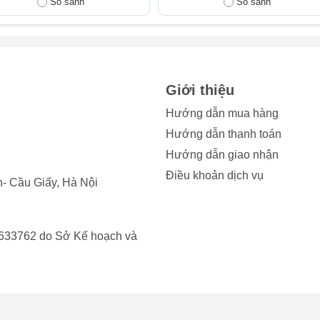
So sánh
So sánh
ộng bình thường, vết nứt không chỉ làm mất thẩm mỹ mà còn t
ong.
ỏ có thể chấp nhận được, nhưng nếu mặt kính bị trầy xước sâu,
đã đến lúc bạn cần thay kính cảm ứng Apple Watch Ultra 1 202
Giới thiệu
Hướng dẫn mua hàng
p, màn hình vẫn hiển thị nhưng cảm ứng bị loạn, nhấn không ch
Hướng dẫn thanh toán
hể do lớp kính bên ngoài bị biến dạng, ảnh hưởng đến cảm biế
Hướng dẫn giao nhận
Điều khoản dịch vụ
- Cầu Giấy, Hà Nội
 hình bị bong ra, tạo thành khe hở. Tình trạng này có thể xảy ra
 hở này tạo điều kiện cho bụi bẩn và nước xâm nhập, gây hư hại
633762 do Sở Kế hoạch và
rên, hãy cân nhắc thay kính cảm ứng Apple Watch để khôi phục 
2