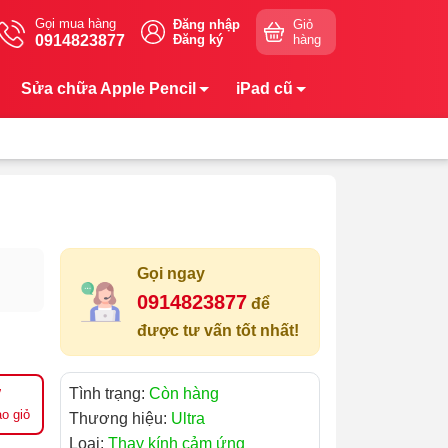
Gọi mua hàng
Đăng nhập
Giỏ
0914823877
Đăng ký
hàng
Sửa chữa Apple Pencil
iPad cũ
Gọi ngay
0914823877
để
được tư vấn tốt nhất!
Tình trạng:
Còn hàng
o giỏ
Thương hiệu:
Ultra
Loại:
Thay kính cảm ứng