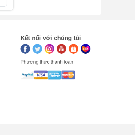
So sánh
So sán
iềm
 gây
2 để
Kết nối với chúng tôi
ính
n
Phương thức thanh toán
 do
lại