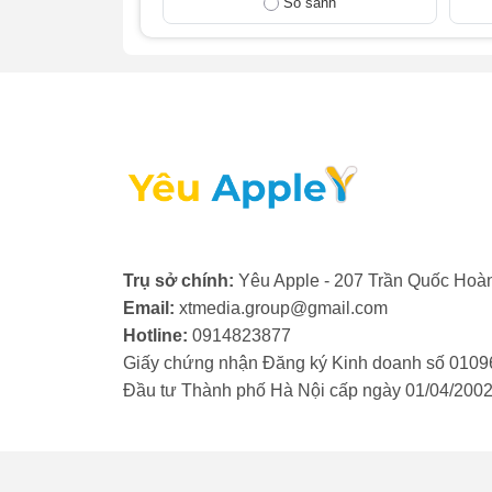
So sánh
Dù màn hình cảm ứng bên trong vẫn hoạt đ
ẩn nguy cơ làm hỏng màn hình LCD bên tr
- Kính bị trầy xước nặng: Các vết xước nh
khó khăn khi nhìn hoặc thao tác cảm ứng, 
có trải nghiệm sử dụng tốt hơn.
- Màn hình cảm ứng bị loạn: Sau khi va đậ
xác hoặc không phản hồi. Vấn đề này có t
bên dưới.
Trụ sở chính:
Yêu Apple - 207 Trần Quốc Hoàn
- Kính bị hở: Lớp keo dán giữa kính và màn
Email:
xtmedia.group@gmail.com
nhiệt độ cao, va đập hoặc pin bị phù. Khe
Hotline:
0914823877
nghiêm trọng cho các linh kiện bên trong.
Giấy chứng nhận Đăng ký Kinh doanh số 0109
Nếu bạn gặp phải một trong các dấu hiệu t
Đầu tư Thành phố Hà Nội cấp ngày 01/04/200
vẻ ngoài và chức năng của thiết bị.