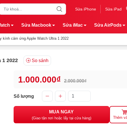
Sửa iPhone
Sửa iPad
Watch
Sửa Macbook
Sửa iMac
Sửa AirPods
y kính cảm ứng Apple Watch Ultra 1 2022
 1 2022
So sánh
1.000.000₫
2.000.000₫
Số lượng
MUA NGAY
Thêm và
(Giao tận nơi hoặc lấy tại cửa hàng)