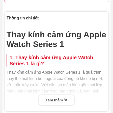
Thông tin chi tiết
Thay kính cảm ứng Apple
Watch Series 1
1. Thay kính cảm ứng Apple Watch
Series 1 là gì?
Thay kính cảm ứng Apple Watch Series 1 là quá trình
thay thế mặt kính bên ngoài của đồng hồ khi nó bị nứt,
vỡ hoặc trầy xước. Với cấu tạo màn hình gồm hai lớp
riêng biệt (mặt kính cảm ứng bên ngoài và màn hình
hiển thị bên trong), việc kính cảm ứng mới sẽ giúp khôi
Xem thêm
phục lại vẻ đẹp và chức năng cảm ứng ban đầu mà
không cần thay toàn bộ màn hình, từ đó tiết kiệm chi phí