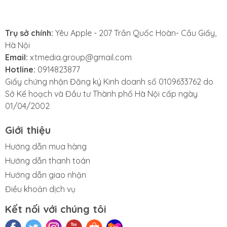
- Mặt kính bị nứt hoặc vỡ nhưng màn hình vẫn hiển thị
tốt.
Trụ sở chính:
Yêu Apple - 207 Trần Quốc Hoàn- Cầu Giấy,
Hà Nội
- Cảm ứng vẫn nhạy, không bị đơ hay loạn.
Email:
xtmedia.group@gmail.com
- Kính bị trầy xước nặng, gây khó chịu khi sử dụng
Hotline:
0914823877
hoặc ảnh hưởng đến hiển thị.
Giấy chứng nhận Đăng ký Kinh doanh số 0109633762 do
Sở Kế hoạch và Đầu tư Thành phố Hà Nội cấp ngày
- Kính bị bong keo, có bọt khí hoặc bụi lọt vào giữa
01/04/2002
lớp kính và màn hình.
Giới thiệu
- Máy từng thay kính trước đó nhưng sử dụng kính
kém chất lượng, dễ vỡ lại.
Hướng dẫn mua hàng
Hướng dẫn thanh toán
Hướng dẫn giao nhận
Điều khoản dịch vụ
3. Những lưu ý trước khi thay ép kính
Kết nối với chúng tôi
iPhone 16 Pro Max