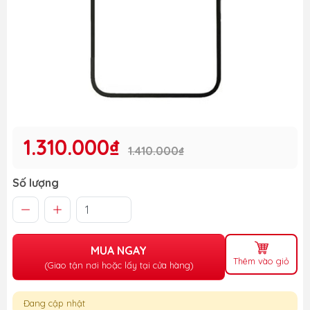
1.310.000₫
1.410.000₫
Số lượng
MUA NGAY
Thêm vào giỏ
(Giao tận nơi hoặc lấy tại cửa hàng)
Đang cập nhật