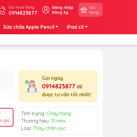
Gọi mua hàng
Đăng nhập
Giỏ
0914823877
Đăng ký
hàng
Sửa chữa Apple Pencil
iPad cũ
Gọi ngay
0914823877
để
được tư vấn tốt nhất!
Tình trạng:
Cháy hàng
o giỏ
Thương hiệu:
13 mini
Loại:
Thay chân sạc