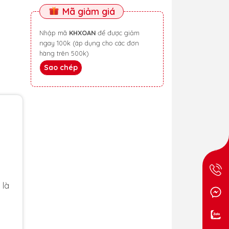
Mã giảm giá
Nhập mã
KHXOAN
để được giảm
ngay 100k (áp dụng cho các đơn
hàng trên 500k)
Sao chép
 là