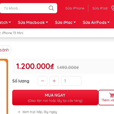
Sửa iPhone
Sửa iPad
atch
Sửa Macbook
Sửa iMac
Sửa AirPods
 iPhone 13 Mini
 sánh
1.200.000₫
1.490.000₫
Số lượng
MUA NGAY
Thêm và
(Giao tận nơi hoặc lấy tại cửa hàng)
Xem trực tiếp, lấy ngay