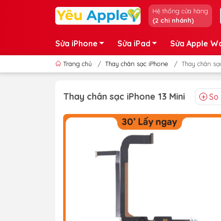
Hệ thống cửa hàng
(2 chi nhánh)
Sửa iPhone
Sửa iPad
Sửa Apple W
Trang chủ
/
Thay chân sạc iPhone
/
Thay chân sạc
Thay chân sạc iPhone 13 Mini
So