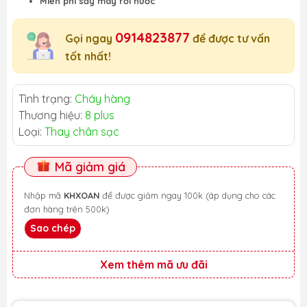
Miễn phí sấy máy rơi nước
0914823877
Gọi ngay
để được tư vấn
tốt nhất!
Tình trạng:
Cháy hàng
Thương hiệu:
8 plus
Loại:
Thay chân sạc
Mã giảm giá
Nhập mã
KHXOAN
để được giảm ngay 100k (áp dụng cho các
đơn hàng trên 500k)
Sao chép
Xem thêm mã ưu đãi