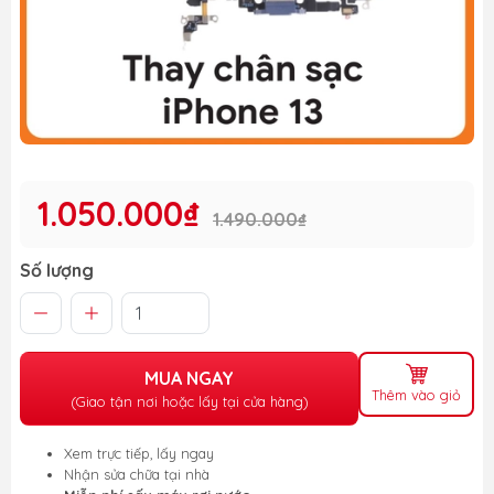
1.050.000₫
1.490.000₫
Số lượng
MUA NGAY
Thêm vào giỏ
(Giao tận nơi hoặc lấy tại cửa hàng)
Xem trực tiếp, lấy ngay
Nhận sửa chữa tại nhà