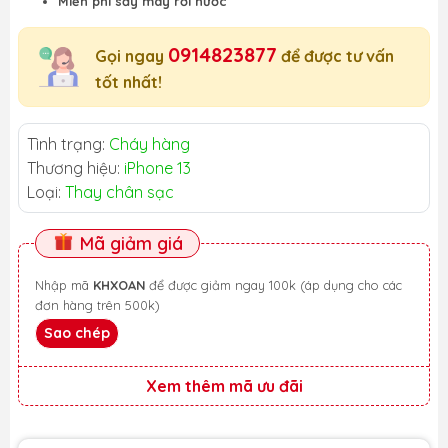
Miễn phí sấy máy rơi nước
0914823877
Gọi ngay
để được tư vấn
tốt nhất!
Tình trạng:
Cháy hàng
Thương hiệu:
iPhone 13
Loại:
Thay chân sạc
Mã giảm giá
Nhập mã
KHXOAN
để được giảm ngay 100k (áp dụng cho các
đơn hàng trên 500k)
Sao chép
Xem thêm mã ưu đãi