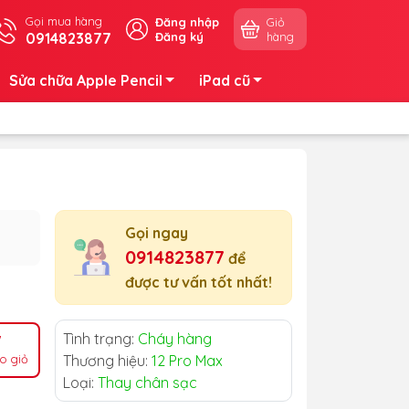
Gọi mua hàng
Đăng nhập
Giỏ
0914823877
Đăng ký
hàng
Sửa chữa Apple Pencil
iPad cũ
Gọi ngay
0914823877
để
được tư vấn tốt nhất!
Tình trạng:
Cháy hàng
o giỏ
Thương hiệu:
12 Pro Max
Loại:
Thay chân sạc