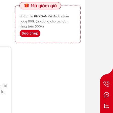
Mã giảm giá
Nhập mã
KHXOAN
để được giảm
ngay 100k (áp dụng cho các đơn
hàng trên 500k)
Sao chép
 tải
 là