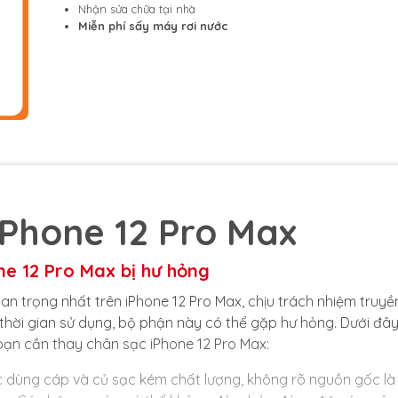
Nhận sửa chữa tại nhà
Miễn phí sấy máy rơi nước
iPhone 12 Pro Max
ne 12 Pro Max bị hư hỏng
 trọng nhất trên iPhone 12 Pro Max, chịu trách nhiệm truyền
 thời gian sử dụng, bộ phận này có thể gặp hư hỏng. Dưới đây
ạn cần thay chân sạc iPhone 12 Pro Max:
 dùng cáp và củ sạc kém chất lượng, không rõ nguồn gốc là