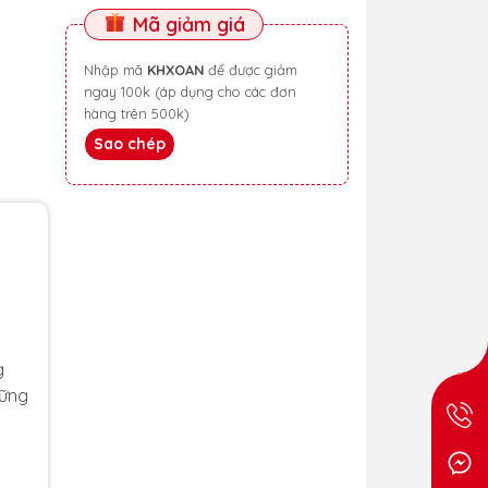
Mã giảm giá
Nhập mã
KHXOAN
để được giảm
ngay 100k (áp dụng cho các đơn
hàng trên 500k)
Sao chép
g
hững