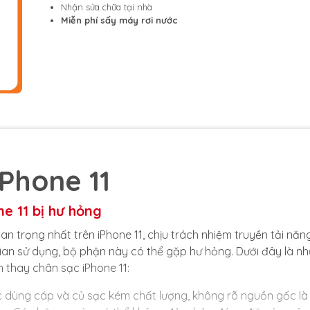
Nhận sửa chữa tại nhà
Miễn phí sấy máy rơi nước
Phone 11
e 11 bị hư hỏng
 trọng nhất trên iPhone 11, chịu trách nhiệm truyền tải năn
 gian sử dụng, bộ phận này có thể gặp hư hỏng. Dưới đây là n
 thay chân sạc iPhone 11:
 dùng cáp và củ sạc kém chất lượng, không rõ nguồn gốc là