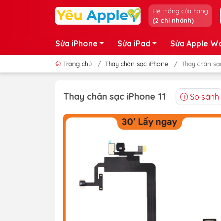
Hệ thống cửa hàng
(2 chi nhánh)
Sửa iPhone
Sửa iPad
Sửa Apple W
Trang chủ
/
Thay chân sạc iPhone
/
Thay chân sạc
Thay chân sạc iPhone 11
So sánh