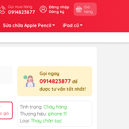
Gọi mua hàng
Đăng nhập
Giỏ
0914823877
Đăng ký
hàng
Sửa chữa Apple Pencil
iPad cũ
Gọi ngay
0914823877
để
được tư vấn tốt nhất!
Tình trạng:
Cháy hàng
o giỏ
Thương hiệu:
iphone 11
Loại:
Thay chân sạc