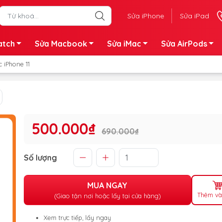
Sửa iPhone
Sửa iPad
atch
Sửa Macbook
Sửa iMac
Sửa AirPods
 iPhone 11
500.000₫
690.000₫
Số lượng
MUA NGAY
Thêm và
(Giao tận nơi hoặc lấy tại cửa hàng)
Xem trực tiếp, lấy ngay