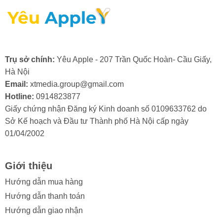
camera sau iPhone 16, máy sẽ lấy nét nhanh chóng.
Chụp ban đêm hoặc ngoài trời bị lóa sáng bất
thường
Trong điều kiện thiếu sáng hoặc ngược sáng, ảnh chụp
Trụ sở chính:
Yêu Apple - 207 Trần Quốc Hoàn- Cầu Giấy,
bị lóa mạnh. Xuất hiện các quầng sáng lớn bất thường
Hà Nội
xung quanh nguồn sáng như đèn đường, bóng đèn.
Email:
xtmedia.group@gmail.com
Đây là dấu hiệu cho thấy có vật cản như bụi hoặc mốc
Hotline:
0914823877
bên trong đang làm khúc xạ ánh sáng sai lệch. Để xử lý
Giấy chứng nhận Đăng ký Kinh doanh số 0109633762 do
triệt để, bạn sẽ cần phải rửa đốm camera sau iPhone
Sở Kế hoạch và Đầu tư Thành phố Hà Nội cấp ngày
16 từ chuyên gia. Việc rửa đốm camera sau iPhone sẽ
01/04/2002
giúp ảnh chụp trong trẻo hơn.
Giới thiệu
Hướng dẫn mua hàng
Hướng dẫn thanh toán
2. Nguyên nhân gây đốm mờ camera
Hướng dẫn giao nhận
sau iPhone 16