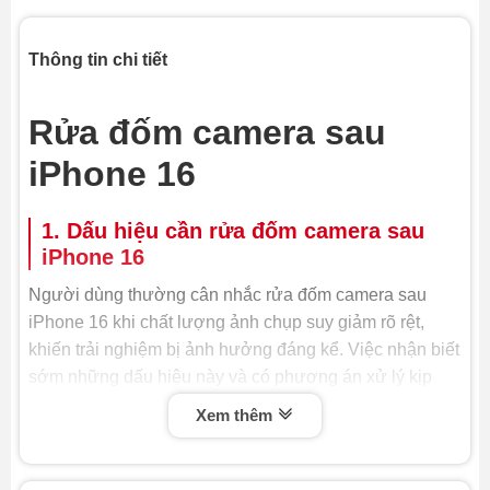
Thông tin chi tiết
Rửa đốm camera sau
iPhone 16
1. Dấu hiệu cần rửa đốm camera sau
iPhone 16
Người dùng thường cân nhắc rửa đốm camera sau
iPhone 16 khi chất lượng ảnh chụp suy giảm rõ rệt,
khiến trải nghiệm bị ảnh hưởng đáng kể. Việc nhận biết
sớm những dấu hiệu này và có phương án xử lý kịp
thời sẽ giúp bạn hạn chế triệt để khả năng hư hỏng
Xem thêm
nặng nề hơn và tránh phải thay camera sau iPhone.
Ảnh chụp bị mờ, có đốm lạ hoặc ánh sáng