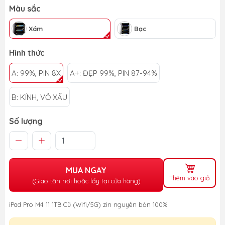
Màu sắc
Xám
Bạc
Hình thức
A: 99%, PIN 8X
A+: ĐẸP 99%, PIN 87-94%
B: KÍNH, VỎ XẤU
Số lượng
MUA NGAY
Thêm vào giỏ
(Giao tận nơi hoặc lấy tại cửa hàng)
iPad Pro M4 11 1TB Cũ (Wifi/5G) zin nguyên bản 100%