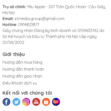
Trụ sở chính:
Yêu Apple - 207 Trần Quốc Hoàn- Cầu Giấy,
Hà Nội
Email:
xtmedia.group@gmail.com
Hotline:
0914823877
Giấy chứng nhận Đăng ký Kinh doanh số 0109633762 do
Sở Kế hoạch và Đầu tư Thành phố Hà Nội cấp ngày
01/04/2002
Giới thiệu
Hướng dẫn mua hàng
Hướng dẫn thanh toán
Hướng dẫn giao nhận
Điều khoản dịch vụ
Kết nối với chúng tôi
2. Màn hình:
iPad Pro M4 được trang bị màn hình OLED Ultra Retina
XDR, sử dụng hai tấm nền song song để tăng độ