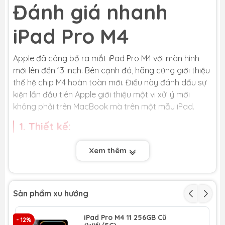
Đánh giá nhanh
iPad Pro M4
Apple đã công bố ra mắt iPad Pro M4 với màn hình
mới lên đến 13 inch. Bên cạnh đó, hãng cũng giới thiệu
thế hệ chip M4 hoàn toàn mới. Điều này đánh dấu sự
kiện lần đầu tiên Apple giới thiệu một vi xử lý mới
không phải trên MacBook mà trên một mẫu iPad.
1. Thiết kế:
iPad Pro M4 được thiết kế mỏng hơn đáng kể và có
Xem thêm
tùy chọn kích thước màn hình mới là 11 và 13 inch.
Phiên bản 11 inch có độ dày 5.3 mm, trong khi phiên
bản 13 inch chỉ có độ dày 5.1 mm.iPad Pro M4 cũng
được trang bị tùy chọn lớp kính màn hình Nano mới.
Sản phẩm xu hướng
Phần thân máy của iPad Pro mới được sản xuất hoàn
toàn từ nhôm tái chế.
iPad Pro M4 11 256GB Cũ
- 12%
- 