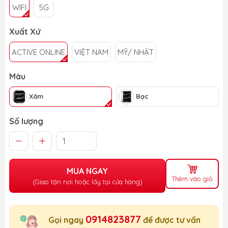
WIFI
5G
Xuất Xứ
ACTIVE ONLINE
VIỆT NAM
MỸ/ NHẬT
Màu
Xám
Bạc
Số lượng
MUA NGAY
Thêm vào giỏ
(Giao tận nơi hoặc lấy tại cửa hàng)
0914823877
Gọi ngay
để được tư vấn