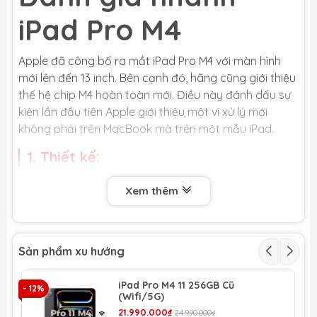
iPad Pro M4
Apple đã công bố ra mắt iPad Pro M4 với màn hình
mới lên đến 13 inch. Bên cạnh đó, hãng cũng giới thiệu
thế hệ chip M4 hoàn toàn mới. Điều này đánh dấu sự
kiện lần đầu tiên Apple giới thiệu một vi xử lý mới
không phải trên MacBook mà trên một mẫu iPad.
1. Thiết kế:
iPad Pro M4 được thiết kế mỏng hơn đáng kể và có
Xem thêm
tùy chọn kích thước màn hình mới là 11 và 13 inch.
Phiên bản 11 inch có độ dày 5.3 mm, trong khi phiên
bản 13 inch chỉ có độ dày 5.1 mm.iPad Pro M4 cũng
được trang bị tùy chọn lớp kính màn hình Nano mới.
Sản phẩm xu hướng
Phần thân máy của iPad Pro mới được sản xuất hoàn
toàn từ nhôm tái chế.
iPad Pro M4 11 256GB Cũ
- 12%
- 
(Wifi/5G)
21.990.000₫
24.990.000₫