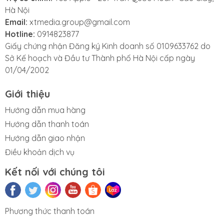
Hà Nội
Email:
xtmedia.group@gmail.com
Hotline:
0914823877
Giấy chứng nhận Đăng ký Kinh doanh số 0109633762 do
Sở Kế hoạch và Đầu tư Thành phố Hà Nội cấp ngày
01/04/2002
Giới thiệu
Hướng dẫn mua hàng
Hướng dẫn thanh toán
Hướng dẫn giao nhận
Điều khoản dịch vụ
Kết nối với chúng tôi
2. Màn hình:
iPad Pro M4 được trang bị màn hình OLED Ultra Retina
XDR, sử dụng hai tấm nền song song để tăng độ
Sửa iMac
Sửa AirPods
Sửa chữa
iPad cũ
Phương thức thanh toán
Apple Pencil
sáng toàn màn hình lên đến 1.000 nits cho SDR và