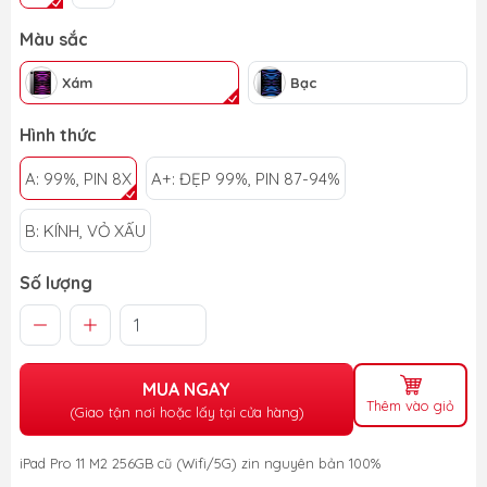
Màu sắc
Xám
Bạc
Hình thức
A: 99%, PIN 8X
A+: ĐẸP 99%, PIN 87-94%
B: KÍNH, VỎ XẤU
Số lượng
MUA NGAY
Thêm vào giỏ
(Giao tận nơi hoặc lấy tại cửa hàng)
iPad Pro 11 M2 256GB cũ (Wifi/5G) zin nguyên bản 100%