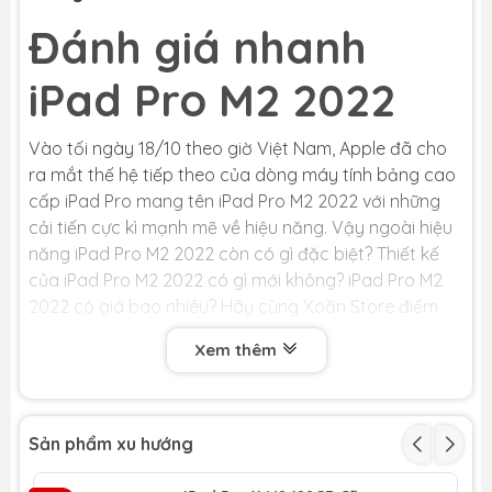
Đánh giá nhanh
iPad Pro M2 2022
Vào tối ngày 18/10 theo giờ Việt Nam, Apple đã cho
ra mắt thế hệ tiếp theo của dòng máy tính bảng cao
cấp iPad Pro mang tên iPad Pro M2 2022 với những
cải tiến cực kì mạnh mẽ về hiệu năng. Vậy ngoài hiệu
năng iPad Pro M2 2022 còn có gì đặc biệt? Thiết kế
của iPad Pro M2 2022 có gì mới không? iPad Pro M2
2022 có giá bao nhiêu? Hãy cùng Xoăn Store điểm
qua những đặc điểm mới nhất của chiếc iPad Pro M2
Xem thêm
2022 qua bài viết dưới đây nhé!
Sản phẩm xu hướng
1, Thiết kế và màu sắc của iPad Pro M2
2022 có gì mới?