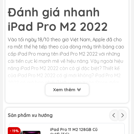
Đánh giá nhanh
iPad Pro M2 2022
Vào tối ngày 18/10 theo giờ Việt Nam, Apple đã cho
ra mắt thế hệ tiếp theo của dòng máy tính bảng cao
cấp iPad Pro mang tên iPad Pro M2 2022 với những
cải tiến cực kì mạnh mẽ về hiệu năng. Vậy ngoài hiệu
năng iPad Pro M2 2022 còn có gì đặc biệt? Thiết kế
của iPad Pro M2 2022 có gì mới không? iPad Pro M2
2022 có giá bao nhiêu? Hãy cùng Xoăn Store điểm
qua những đặc điểm mới nhất của chiếc iPad Pro M2
Xem thêm
2022 qua bài viết dưới đây nhé!
Sản phẩm xu hướng
1, Thiết kế và màu sắc của iPad Pro M2
2022 có gì mới?
iPad Pro 11 M2 128GB Cũ
- 19%
- 