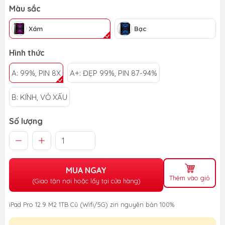
Màu sắc
Xám
Bạc
Hình thức
A: 99%, PIN 8X
A+: ĐẸP 99%, PIN 87-94%
B: KÍNH, VỎ XẤU
Số lượng
MUA NGAY
Thêm vào giỏ
(Giao tận nơi hoặc lấy tại cửa hàng)
iPad Pro 12.9 M2 1TB Cũ (Wifi/5G) zin nguyên bản 100%