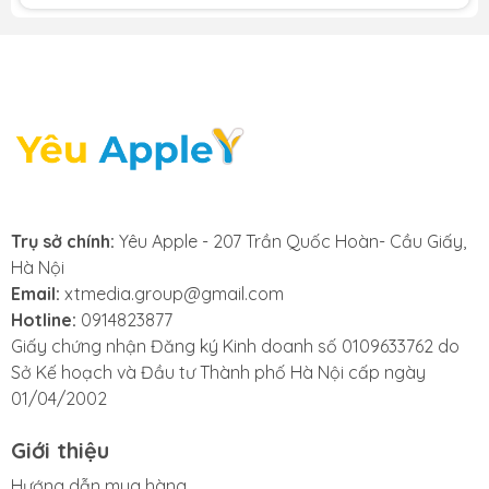
Trụ sở chính:
Yêu Apple - 207 Trần Quốc Hoàn- Cầu Giấy,
Thiết kế:
Hà Nội
Email:
xtmedia.group@gmail.com
Thiết kế của iPad Air 6 vẫn giữ nguyên so với thế hệ
Hotline:
0914823877
trước, ngoại trừ vị trí camera trước đã được di chuyển
Giấy chứng nhận Đăng ký Kinh doanh số 0109633762 do
sang cạnh ngang để thuận tiện cho việc gọi video.
Sở Kế hoạch và Đầu tư Thành phố Hà Nội cấp ngày
01/04/2002
Giới thiệu
Hướng dẫn mua hàng