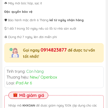
☘️ Máy mới bóc hộp, sạc ít
Đặc quyền bảo vệ
🛡️ Bảo hành mặc định 6 Tháng
kể từ ngày nhận hàng
🔃 1 đổi 1 trong 30 ngày nếu có lỗi từ nhà sản xuất
♻️ Dùng thử 7 ngày, lên đời miễn phí
0914823877
Gọi ngay
để được tư vấn
tốt nhất!
Tình trạng:
Còn hàng
Thương hiệu:
New/ Openbox
Loại:
iPad Air 6
Mã giảm giá
Nhập mã
KHXOAN
để được giảm ngay 100k (áp dụng cho các