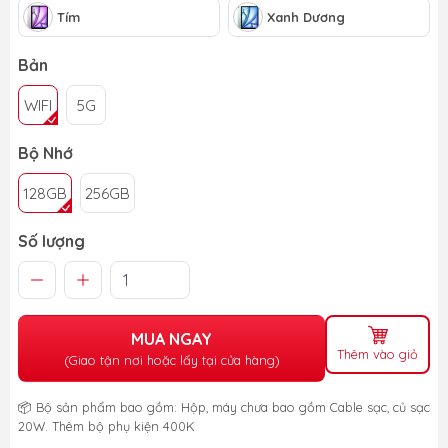
Tím
Xanh Dương
Bản
WIFI
5G
Bộ Nhớ
128GB
256GB
Số lượng
MUA NGAY
Thêm vào giỏ
(Giao tận nơi hoặc lấy tại cửa hàng)
📦 Bộ sản phẩm bao gồm: Hộp, máy chưa bao gồm Cable sạc, củ sạc
20W. Thêm bộ phụ kiện 400K