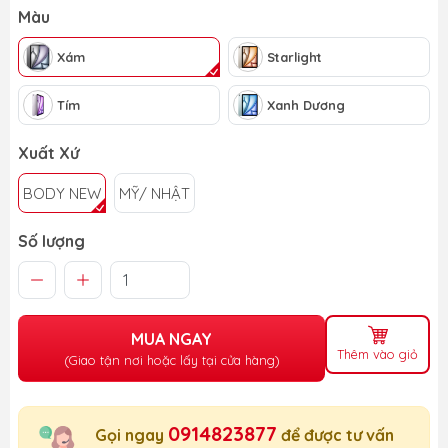
Màu
Xám
Starlight
Tím
Xanh Dương
Xuất Xứ
BODY NEW
MỸ/ NHẬT
Số lượng
MUA NGAY
Thêm vào giỏ
(Giao tận nơi hoặc lấy tại cửa hàng)
0914823877
Gọi ngay
để được tư vấn