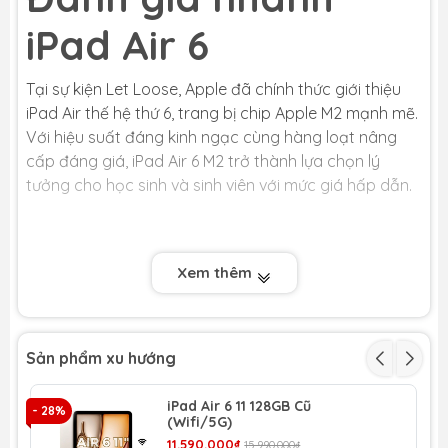
iPad Air 6
Tại sự kiện Let Loose, Apple đã chính thức giới thiệu
iPad Air thế hệ thứ 6, trang bị chip Apple M2 mạnh mẽ.
Với hiệu suất đáng kinh ngạc cùng hàng loạt nâng
cấp đáng giá, iPad Air 6 M2 trở thành lựa chọn lý
tưởng cho học sinh và sinh viên với mức giá hấp dẫn.
1. Thiết kế:
Xem thêm
Thiết kế của iPad Air 6 vẫn giữ nguyên so với thế hệ
trước, ngoại trừ vị trí camera trước đã được di chuyển
sang cạnh ngang để thuận tiện cho việc gọi video.
Sản phẩm xu hướng
iPad Air 6 11 128GB Cũ
- 28%
- 
(Wifi/5G)
11.590.000₫
15.990.000₫