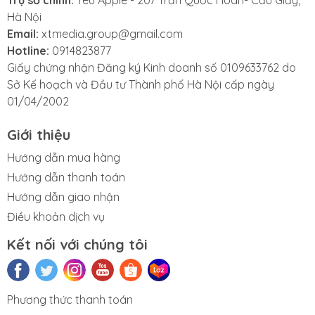
Hà Nội
Email:
xtmedia.group@gmail.com
Hotline:
0914823877
Giấy chứng nhận Đăng ký Kinh doanh số 0109633762 do
Sở Kế hoạch và Đầu tư Thành phố Hà Nội cấp ngày
01/04/2002
Giới thiệu
Hướng dẫn mua hàng
Hướng dẫn thanh toán
Hướng dẫn giao nhận
Điều khoản dịch vụ
2. Màn hình:
Kết nối với chúng tôi
Về mặt hiển thị, iPad Air M2 vẫn sử dụng tấm nền
Liquid Retina với độ phân giải cao. Tuy nhiên, năm
nay, iPad Air đã mở rộng kích thước màn hình lên 11
Phương thức thanh toán
Sửa iMac
Sửa AirPods
Sửa chữa
iPad cũ
inch và cung cấp thêm tùy chọn 13 inch.
Apple Pencil