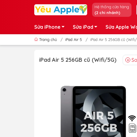
Hệ thống cửa hàng
(2 chi nhánh)
Sửa iPhone
Sửa iPad
Sửa Apple W
Trang chủ
/
iPad Air 5
/
iPad Air 5 256GB cũ (Wifi
iPad Air 5 256GB cũ (Wifi/5G)
So