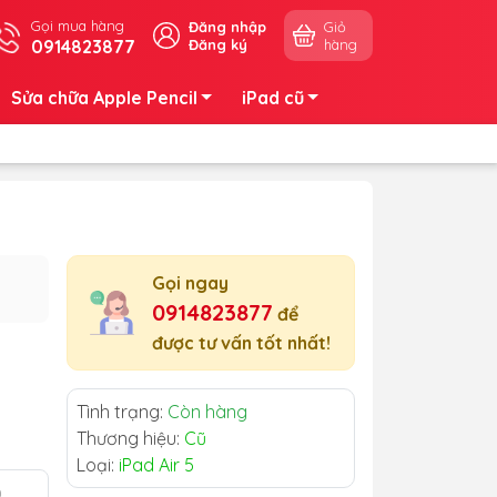
Gọi mua hàng
Đăng nhập
Giỏ
0914823877
Đăng ký
hàng
Sửa chữa Apple Pencil
iPad cũ
Gọi ngay
0914823877
để
được tư vấn tốt nhất!
Tình trạng:
Còn hàng
Thương hiệu:
Cũ
Loại:
iPad Air 5
m