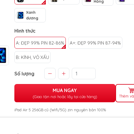
Hồng
Xanh
dương
Hình thức
A: ĐẸP 99% PIN 82-86%
A+: ĐẸP 99% PIN 87-94%
B: KÍNH, VỎ XẤU
Số lượng
MUA NGAY
Thêm và
(Giao tận nơi hoặc lấy tại cửa hàng)
iPad Air 5 256GB cũ (Wifi/5G) zin nguyên bản 100%