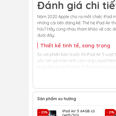
Đánh giá chi tiế
Năm 2020 Apple cho ra mắt chiếc iPad mới
những cải tiến đáng kể. Thế hệ iPad Air t
hữu? Hãy cùng nhau tham khảo về các đặc
dưới đây.
Thiết kế tinh tế, sang trọng
So với phiên bản trước thì iPad Air 5 vượt t
sắc nét với màn hình cảm ứng Liquid Retin
thay đổi so với iPad Air 4. Trọng lượng củ
iPad Air 5 t
Mặt lưng iPad Air tối giản và có độ phẳng
Sản phẩm xu hướng
Camera không lồi lên như iPad Air 4 mà đư
công tỉ mỉ tạo nên tính thẩm mỹ cao cho c
iPad Air 5 64GB cũ
- 23%
- 21%
(Wifi/5G)