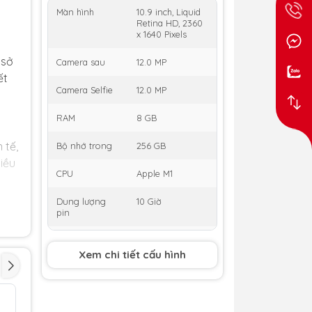
Màn hình
10.9 inch, Liquid
Retina HD, 2360
x 1640 Pixels
 sở
Camera sau
12.0 MP
ết
Camera Selfie
12.0 MP
RAM
8 GB
 tế,
Bộ nhớ trong
256 GB
iều
CPU
Apple M1
Dung lượng
10 Giờ
pin
Thời gian ra
8/03/2022
mắt
Xem chi tiết cấu hình
.
KM
gia
Tặng Voucher
200k
,
Giảm thêm 5%
tối đa
200k
cho khách hàng cũ