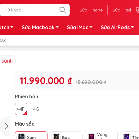
Sửa iPhone
Sửa iPad
atch
Sửa Macbook
Sửa iMac
Sửa AirPods
/5G)
 sánh
11.990.000 ₫
15.690.000 ₫
Phiên bản
WIFI
4G
Màu sắc
Vàng
Xám
Bạc
Tí