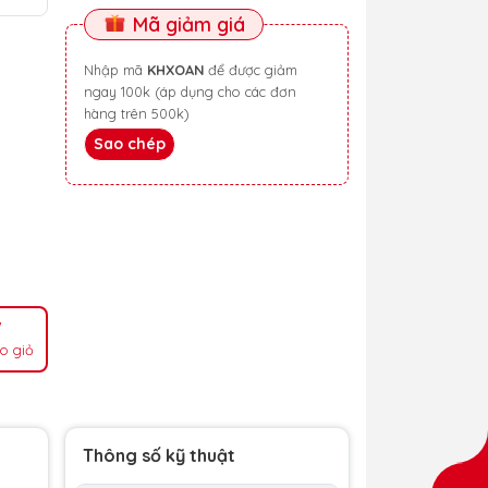
Mã giảm giá
Nhập mã
KHXOAN
để được giảm
ngay 100k (áp dụng cho các đơn
hàng trên 500k)
Sao chép
o giỏ
Thông số kỹ thuật