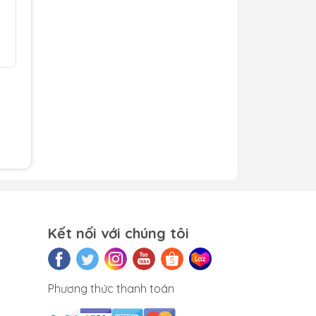
h5
e
m)
xanh
o
Kết nối với chúng tôi
hiều
Phương thức thanh toán
era.