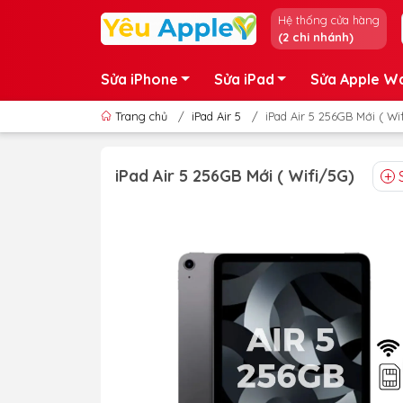
Hệ thống cửa hàng
(2 chi nhánh)
Sửa iPhone
Sửa iPad
Sửa Apple W
Trang chủ
/
iPad Air 5
/
iPad Air 5 256GB Mới ( Wi
iPad Air 5 256GB Mới ( Wifi/5G)