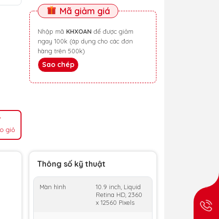
Mã giảm giá
Nhập mã
KHXOAN
để được giảm
ngay 100k (áp dụng cho các đơn
hàng trên 500k)
Sao chép
o giỏ
Thông số kỹ thuật
Màn hình
10.9 inch, Liquid
Retina HD, 2360
x 12560 Pixels