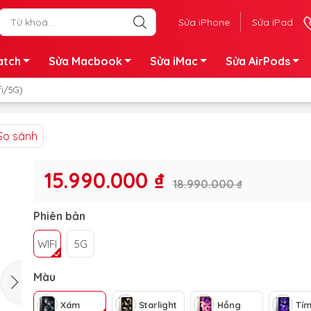
Sửa iPhone
Sửa iPad
atch
Sửa Macbook
Sửa iMac
Sửa AirPods
fi/5G)
So sánh
15.990.000 ₫
18.990.000 ₫
Phiên bản
WIFI
5G
Màu
Xám
Starlight
Hồng
Tí