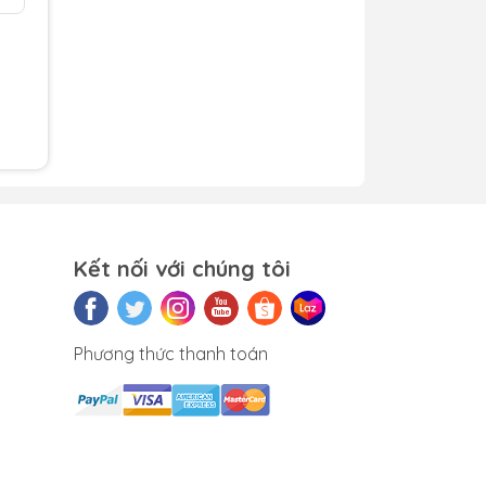
m)
xanh
Kết nối với chúng tôi
o
hiều
Phương thức thanh toán
era.
 mắt