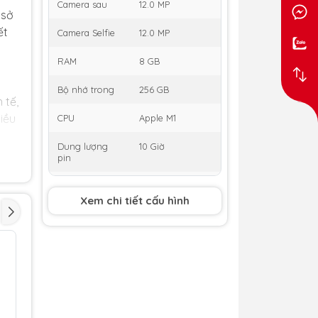
Camera sau
12.0 MP
 sở
ết
Camera Selfie
12.0 MP
RAM
8 GB
Bộ nhớ trong
256 GB
 tế,
iều
CPU
Apple M1
Dung lượng
10 Giờ
pin
Thời gian ra
8/03/2022
mắt
Xem chi tiết cấu hình
h5
.
gia
e