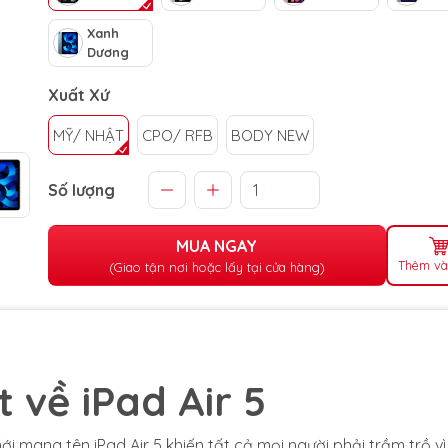
Xanh
Dương
Xuất Xứ
MỸ/ NHẬT
CPO/ RFB
BODY NEW
Số lượng
MUA NGAY
Thêm và
(Giao tận nơi hoặc lấy tại cửa hàng)
t về iPad Air 5
 mang tên iPad Air 5 khiến tất cả mọi người phải trầm trồ vì